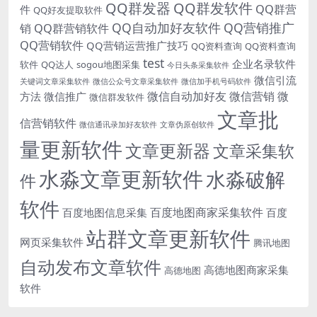
QQ群发器
QQ群发软件
QQ群营
件
QQ好友提取软件
QQ自动加好友软件
QQ营销推广
销
QQ群营销软件
QQ营销软件
QQ营销运营推广技巧
QQ资料查询
QQ资料查询
test
企业名录软件
软件
QQ达人
sogou地图采集
今日头条采集软件
微信引流
关键词文章采集软件
微信公众号文章采集软件
微信加手机号码软件
微信自动加好友
微信营销
微
方法
微信推广
微信群发软件
文章批
信营销软件
微信通讯录加好友软件
文章伪原创软件
量更新软件
文章更新器
文章采集软
水淼文章更新软件
水淼破解
件
软件
百度地图商家采集软件
百度地图信息采集
百度
站群文章更新软件
网页采集软件
腾讯地图
自动发布文章软件
高德地图商家采集
高德地图
软件