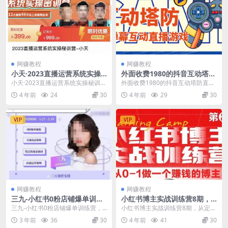
网赚教程
网赚教程
小天·2023直播运营系统实操
外面收费1980的抖音互动塔防
秘训营，从实战启动到转正
直播项目，支持抖音【云软件
小天·2023直播运营系统实操秘训
外面收费1980的抖音互动塔防直播
价，现场实操详细拆解启动案
+详细教程】
营，从实战启动到转正价，现场实
项目，支持抖音【云软件+详细教
4 年前
24
30
4 年前
29
30
例
操详细拆解启动案...
程】 市面上最新...
VIP
VIP
网赚教程
网赚教程
三九-小红书0粉店铺爆单训练
小红书博主实战训练营8期，
营，带你从0-1开店铺，选
从定位到起号到变现，手把手
三九-小红书0粉店铺爆单训练营，
小红书博主实战训练营8期，从定位
品，做爆款
打通爆款任督二脉
带你从0-1开店铺，选品，做爆款 0
到起号到变现，手把手打通爆款任
3 年前
36
30
4 年前
41
30
粉爆单秘籍 ...
督二脉 课程介绍：...