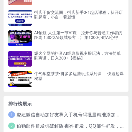
抖店干货交流圈，抖店新手0-1起店课程，从开店
到起店，小白一看就懂
AI领航-人生第一节AI课，拉开你与普通工作者的
距离！30位AI领域极客，汇集1000小时Al心得
爆火全网的抖音AI经典影视变脸玩法，方法简单
到离谱，日入300+【揭秘】
牛气学堂茶茶•拼多多运营玩法系列课—-快速起爆
秘籍
排行榜展示
虎妞微信自动加好友导入手机号码批量精准添加客户售营销软件微商工具
1
伯勒邮件群发机破解版-邮件群发，QQ邮件群发，邮件群发软件，伯乐邮件群发工具，邮件群发器
2