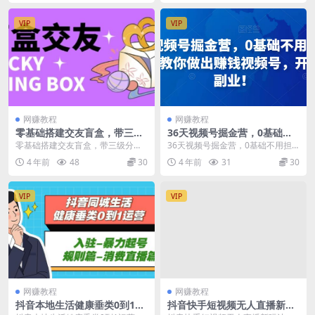
VIP
VIP
网赚教程
网赚教程
零基础搭建交友盲盒，带三级
36天视频号掘金营，0基础不
分销系统，搭建即可开启躺赚
用担心，手把手教你做出赚钱
零基础搭建交友盲盒，带三级分销
36天视频号掘金营，0基础不用担
模式【源码+教程】
视频号，开启高薪副业！
系统，搭建即可开启躺赚模式【源
心，手把手教你做出赚钱视频号，
4 年前
48
30
4 年前
31
30
码+教程】 免服务号...
开启高薪副业！ 课...
VIP
VIP
网赚教程
网赚教程
抖音本地生活健康垂类0到1运
抖音快手短视频无人直播新玩