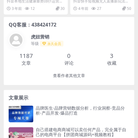
营：入驻-暴力起号-规则篇-消
法，生日表白祝福，日赚几十
抖音本地生活健康垂类0到1运营：
抖音快手短视频无人直播新玩法，
费直播篇！
到几百（教程+视频模板素
入驻-暴力起号-规则篇-消费直播
生日表白祝福，日赚几十到几百
3 年前
12
30
4 年前
27
50
材）
篇！ 前篇 抖音...
（教程+视频模板素材）...
QQ客服：438424172
虎妞营销
等级
永久会员
1187
0
3
文章
评论
收藏
查看作者其他文章
文章展示
品牌医生·品牌营销数据分析，行业洞察-竞品分
析-产品开发-爆品打造
自己搭建电商商城可以卖任何产品，完全属于自
己的电商平台【拼团商城源码+视频教程】