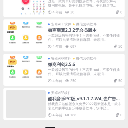
这是一款简单好用的投屏软件，有视频投屏与一
键同屏镜像。是手机投屏电视、手机投屏电...
4 年前
30
0
安卓APP软件
微信营销软件
VIP
微商羽翼2.3.2无会员版本
一款超级厉害的软件！不需要root，不带任何插
件。 可以批量清理微信群聊、未读消...
4 年前
697
50
安卓APP软件
微信营销软件
VIP
微商利剑3.5.6
一款超级厉害的软件！不需要root，不带任何插
件。 可以批量清理微信群聊、未读消...
4 年前
250
50
安卓APP软件
酷我音乐PC版_v9.1.1.7-W4_去广告破
解豪华VIP绿色版
酷我音乐破解版永久免费2022最新版本是一款非
常老牌的手机音乐播放器软件，软件已...
4 年前
168
0