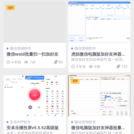
VIP
微信营销软件
微信营销软件
微信wxid批量扫一扫加好友
虎妞微信电脑版加好友神器批
量添加手机号码通讯录协议加
微信加好友协议神器PC版一款简便
4 年前
724
80
人软件(电脑版微信添加手机号
实用的微信一键添加好友助手。微
3 年前
938
120
码，QQ号，微信号)
信怎么一键添加好友...
VIP
安卓APP软件
微信营销软件
安卓乐播投屏v5.5.52高级版
微信电脑版加好友神器批量添
加手机号码通讯录协议加人软
这是一款简单好用的投屏软件，有
微信加好友协议神器PC版一款简便