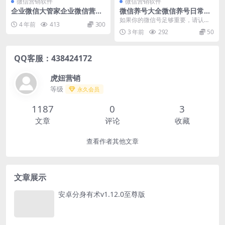
微信营销软件
微信营销软件
企业微信大管家企业微信营销
微信养号大全微信养号日常经
软件加手机号码群发专用软件
验
如果你的微信号足够重要，请认真
4 年前
413
300
阅读本文章。 近日微信凡是频繁
3 年前
292
50
加好友...
QQ客服：438424172
虎妞营销
等级
永久会员
1187
0
3
文章
评论
收藏
查看作者其他文章
文章展示
安卓分身有术v1.12.0至尊版