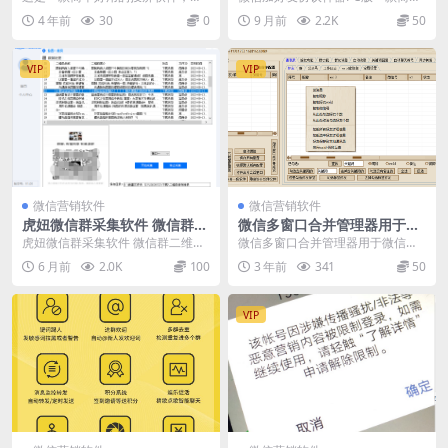
件(电脑版微信添加手机号码，
视频投屏与一键同屏镜像。是手机
实用的微信一键添加好友助手。微
4 年前
30
0
9 月前
2.2K
50
QQ号，微信号，wxid)
投屏电视、手机投屏电...
信怎么一键添加好友...
VIP
VIP
微信营销软件
微信营销软件
虎妞微信群采集软件 微信群二
微信多窗口合并管理器用于微
维码采集软件
信协助办公
虎妞微信群采集软件 微信群二维码
微信多窗口合并管理器用于微信协
采集软件： 多方位多接口采集当天
助办公，可大大提高工作效率！合
6 月前
2.0K
100
3 年前
341
50
的最新群的群二维...
理使用软件可以为您节...
VIP