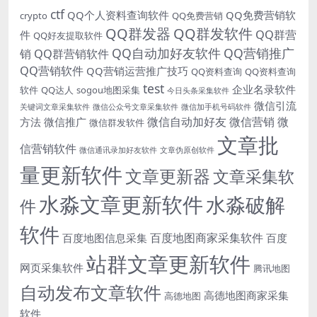
ctf
QQ个人资料查询软件
QQ免费营销软
crypto
QQ免费营销
QQ群发器
QQ群发软件
QQ群营
件
QQ好友提取软件
QQ自动加好友软件
QQ营销推广
销
QQ群营销软件
QQ营销软件
QQ营销运营推广技巧
QQ资料查询
QQ资料查询
test
企业名录软件
软件
QQ达人
sogou地图采集
今日头条采集软件
微信引流
关键词文章采集软件
微信公众号文章采集软件
微信加手机号码软件
微信自动加好友
微信营销
微
方法
微信推广
微信群发软件
文章批
信营销软件
微信通讯录加好友软件
文章伪原创软件
量更新软件
文章更新器
文章采集软
水淼文章更新软件
水淼破解
件
软件
百度地图商家采集软件
百度地图信息采集
百度
站群文章更新软件
网页采集软件
腾讯地图
自动发布文章软件
高德地图商家采集
高德地图
软件