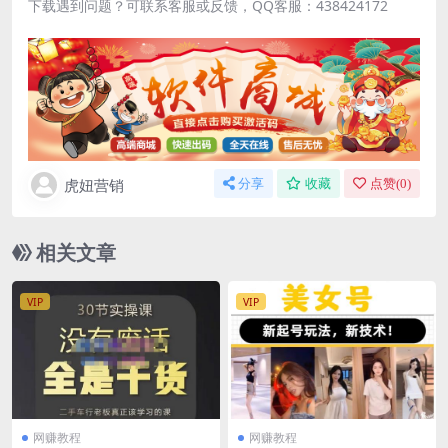
下载遇到问题？可联系客服或反馈，QQ客服：438424172
虎妞营销
分享
收藏
点赞(
0
)
相关文章
VIP
VIP
网赚教程
网赚教程