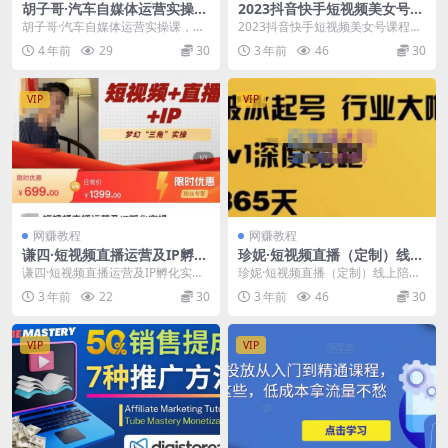
胡子哥·汽车自媒体运营实操
2023抖音快手短视频美女号课
课，汽车新媒体二手车短视频
程制作玩法教程，美女号搬运
胡子哥·汽车自媒体运营实操课，汽
2023抖音快手短视频美女号课程制
运营教程-价值8888元
新起号玩法，新技术（素材
车新媒体二手车短视频运营教程-价
作玩法教程，美女号搬运新起号玩
4 年前
29
30
3 年前
46
30
+教程）
值8888元 二...
法，新技术（素材...
VIP
VIP
网赚教程
网赚教程
谦四·短视频直播运营及IP孵化
珍妮·短视频直播（定制）线上
实操，80节干货实操分享
陪跑，平台逻辑及赛道选择、
谦四·短视频直播运营及IP孵化实
珍妮·短视频直播（定制）线上陪
短视频数据分析技巧、直播三
操，80节干货实操分享 课程目录：
跑，平台逻辑及赛道选择、短视频
3 年前
22
30
3 年前
46
30
大核心等
1.新手入局...
数据分析技巧、直播三...
VIP
VIP