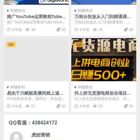
网赚教程
网赚教程
推广YouTube运营教程Tube
万相台投放从入门到精通课
Mastery，每单净赚200美元
程，学会这些，低成本拿流量
推广YouTube运营教程Tube Maste
万相台投放从入门到精通课程，学
不愁
ry，每单净赚200美元 Matt...
会这些，低成本拿流量不愁 课程目
4 年前
38
30
3 年前
39
30
录： 1-1_第一...
VIP
VIP
网赚教程
网赚教程
易杰千川赋能直播间线上速成
抖上拼无货源电商创业项目、
课，带你从青铜到王者入门千
外面收费12800，日赚500+的
8年电商创业者，懂理论，有实战，
抖上拼无货源电商创业项目、外面
川投流，让你快速掌握千川核
案例解析参考
战绩：生鲜单场GMV80万，饰品月
收费12800，日赚500+的案例解析
4 年前
37
30
4 年前
32
30
心原理
销1500万，...
参考 外边收...
QQ客服：438424172
虎妞营销