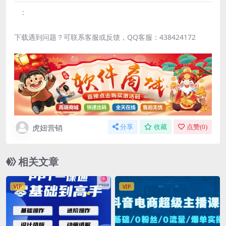
:
下载遇到问题？可联系客服或反馈，QQ客服：438424172
虎妞营销
分享
收藏
点赞(
0
)
相关文章
VIP
VIP