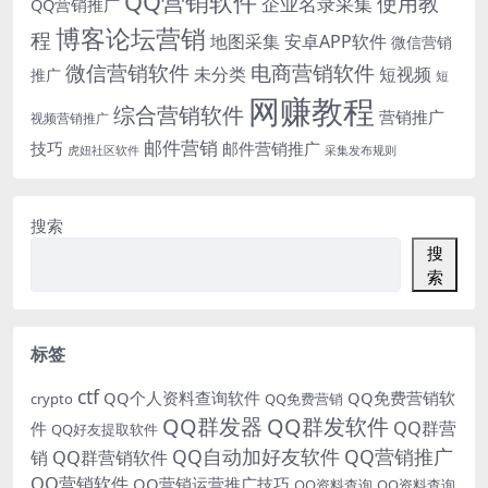
QQ营销软件
使用教
企业名录采集
QQ营销推广
博客论坛营销
程
地图采集
安卓APP软件
微信营销
微信营销软件
电商营销软件
未分类
短视频
推广
短
网赚教程
综合营销软件
营销推广
视频营销推广
邮件营销
技巧
邮件营销推广
虎妞社区软件
采集发布规则
搜索
搜
索
标签
ctf
QQ个人资料查询软件
QQ免费营销软
crypto
QQ免费营销
QQ群发器
QQ群发软件
QQ群营
件
QQ好友提取软件
QQ自动加好友软件
QQ营销推广
销
QQ群营销软件
QQ营销软件
QQ营销运营推广技巧
QQ资料查询
QQ资料查询