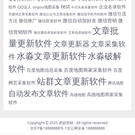
test
企业名录软件
软件
QQ达人
sogou地图采集
今日头条采集软件
微信引流
关键词文章采集软件
微信公众号文章采集软件
微信加手机号码软件
微信自动加好友
微信营销
微
方法
微信推广
微信群发软件
文章批
信营销软件
微信通讯录加好友软件
文章伪原创软件
量更新软件
文章更新器
文章采集软
水淼文章更新软件
水淼破解
件
软件
百度地图商家采集软件
百度地图信息采集
百度
站群文章更新软件
网页采集软件
腾讯地图
自动发布文章软件
高德地图商家采集
高德地图
软件
Copyright © 2025
虎妞营销
- All rights reserved
京ICP备18888888号-1
京公网安备 188888888