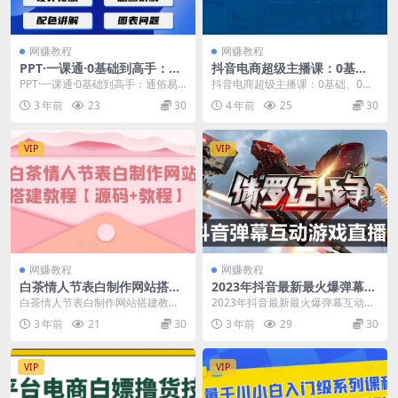
网赚教程
网赚教程
PPT·一课通·0基础到高手：通
抖音电商超级主播课：0基
俗易懂快速掌握PPT的各种应
础、0粉丝、0流量、爆单实
PPT·一课通·0基础到高手：通俗易
抖音电商超级主播课：0基础、0粉
用场合
操！
懂快速掌握PPT的各种应用场合 零
丝、0流量、爆单实操！ 课程大纲
3 年前
23
30
4 年前
25
30
基础到高手...
第一节：&am...
VIP
VIP
网赚教程
网赚教程
白茶情人节表白制作网站搭建
2023年抖音最新最火爆弹幕互
教程【源码+教程】
动游戏–侏罗纪战争【软件+开
白茶情人节表白制作网站搭建教程
2023年抖音最新最火爆弹幕互动游
播教程+起号教程+兔费对接报
【源码+教程】 这是由白茶写的一
戏–侏罗纪战争【软件+开播教程
3 年前
21
30
3 年前
29
30
白+0粉兔费开通直播权限】
款表白网源码，随着...
+起...
VIP
VIP