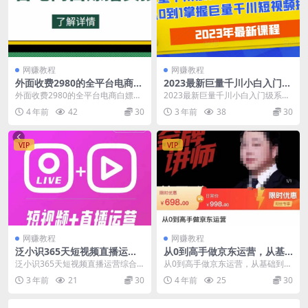
网赚教程
网赚教程
外面收费2980的全平台电商白
2023最新巨量千川小白入门级
嫖撸货技术，想要的商品随便
系列课程，从0到1掌握巨量千
外面收费2980的全平台电商白嫖撸
2023最新巨量千川小白入门级系列
撸，轻松月入过万
川短视频投放
货技术，想要的商品随便撸，轻松
课程，从0到1掌握巨量千川短视频
4 年前
42
30
3 年前
38
30
月入过万 项目内...
投放 课程目录...
VIP
VIP
网赚教程
网赚教程
泛小识365天短视频直播运营
从0到高手做京东运营，从基
综合辅导课程，干货满满，新
础到高级，带你玩转京东电商
泛小识365天短视频直播运营综合
从0到高手做京东运营，从基础到高
手必学
平台
辅导课程，干货满满，新手必学 课
级，带你玩转京东电商平台 课程目
3 年前
21
30
4 年前
25
30
程目录： 01前...
录： 1、不一样...