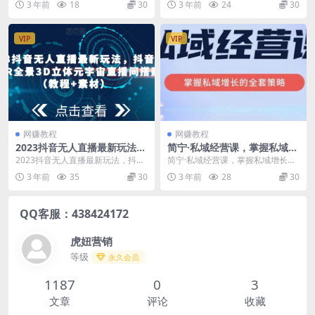
3 年前
18
30
3 年前
24
30
才能落地
完整促进转化系...
心才能坚持，给...
VIP
VIP
网赚教程
网赚教程
2023抖音无人直播最新玩法，
简宁·私域经营课，掌握私域增
抖音直播VR全景3D立体元宇
长的全套策略，系统实现在私
2023抖音无人直播最新玩法，抖音
简宁·私域经营课，掌握私域增长的
宙直播间搭建（教程+素材）
域中的高利润增长
直播VR全景3D立体元宇宙直播间搭
全套策略，系统实现在私域中的高
3 年前
35
30
3 年前
28
30
建（教程+素...
利润增长 你的工作...
QQ客服：438424172
虎妞营销
等级
永久会员
1187
0
3
文章
评论
收藏