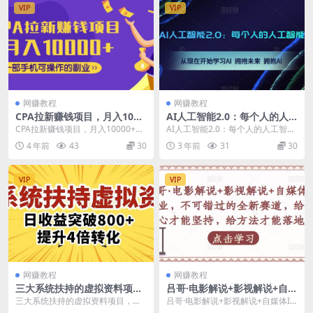
VIP
VIP
网赚教程
网赚教程
CPA拉新赚钱项目，月入1000
AI人工智能2.0：每个人的人
0+一部手机可操作的副业！
工智能课：从现在开始学习AI
CPA拉新赚钱项目，月入10000+一
AI人工智能2.0：每个人的人工智能
拥抱未来拥抱AI
部手机可操作的副业！ 课程目录
课：从现在开始学习AI拥抱未来拥
4 年前
43
30
3 年前
31
30
【视频课】...
抱AI 课程...
VIP
VIP
网赚教程
网赚教程
三大系统扶持的虚拟资料项
吕哥·电影解说+影视解说+自媒
目，单日突破800+收益提升4
体IP创业，不可错过的全新赛
三大系统扶持的虚拟资料项目，单
吕哥·电影解说+影视解说+自媒体IP
倍转化
道，给信心才能坚持，给方法
日突破800+收益提升4倍转化 三套
创业，不可错过的全新赛道，给信