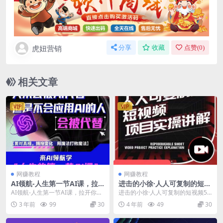
虎妞营销
分享
收藏
点赞(
0
)
相关文章
VIP
VIP
网赚教程
网赚教程
AI领航-人生第一节AI课，拉
进击的小徐·人人可复制的短视
开你与普通工作者的距离！30
频5个项目，实操讲解年销售
AI领航-人生第一节AI课，拉开你与
进击的小徐·人人可复制的短视频5
位AI领域极客，汇集1000小时
额八位数级别项目
普通工作者的距离！30位AI领域极
个项目，实操讲解年销售额八位数
3 年前
99
30
4 年前
49
30
Al心得
客，汇集1...
级别项目 课程目录...