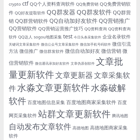
ctf
QQ个人资料查询软件
QQ免费营销软
crypto
QQ免费营销
QQ群发器
QQ群发软件
QQ群营
件
QQ好友提取软件
QQ自动加好友软件
QQ营销推广
销
QQ群营销软件
QQ营销软件
QQ营销运营推广技巧
QQ资料查询
QQ资料查询
test
企业名录软件
软件
QQ达人
sogou地图采集
今日头条采集软件
微信引流
关键词文章采集软件
微信公众号文章采集软件
微信加手机号码软件
微信自动加好友
微信营销
微
方法
微信推广
微信群发软件
文章批
信营销软件
微信通讯录加好友软件
文章伪原创软件
量更新软件
文章更新器
文章采集软
水淼文章更新软件
水淼破解
件
软件
百度地图商家采集软件
百度地图信息采集
百度
站群文章更新软件
网页采集软件
腾讯地图
自动发布文章软件
高德地图商家采集
高德地图
软件