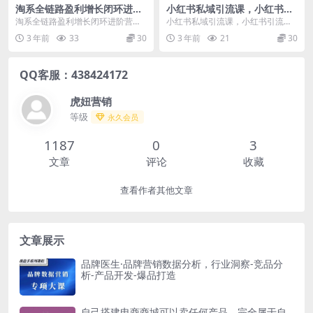
淘系全链路盈利增长闭环进阶
小红书私域引流课，小红书引
营，融合全店动销，学得会、
流私域成交秘籍，1个月加爆
淘系全链路盈利增长闭环进阶营，
小红书私域引流课，小红书引流私
听得懂、能落地！
私域！
融合全店动销，学得会、听得懂、
域成交秘籍，1个月加爆私域！ 课
3 年前
33
30
3 年前
21
30
能落地！ 课程介绍：...
程内容： 引流课：...
QQ客服：438424172
虎妞营销
等级
永久会员
1187
0
3
文章
评论
收藏
查看作者其他文章
文章展示
品牌医生·品牌营销数据分析，行业洞察-竞品分
析-产品开发-爆品打造
自己搭建电商商城可以卖任何产品，完全属于自