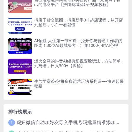
己的电商平台【拼团商城源码+视频教程】
抖店干货交流圈，抖店新手0-1起店课程，从开店
到起店，小白一看就懂
AI领航-人生第一节AI课，拉开你与普通工作者的
距离！30位AI领域极客，汇集1000小时Al心得
爆火全网的抖音AI经典影视变脸玩法，方法简单
到离谱，日入300+【揭秘】
牛气学堂茶茶•拼多多运营玩法系列课—-快速起爆
秘籍
排行榜展示
虎妞微信自动加好友导入手机号码批量精准添加客户售营销软件微商工具
1