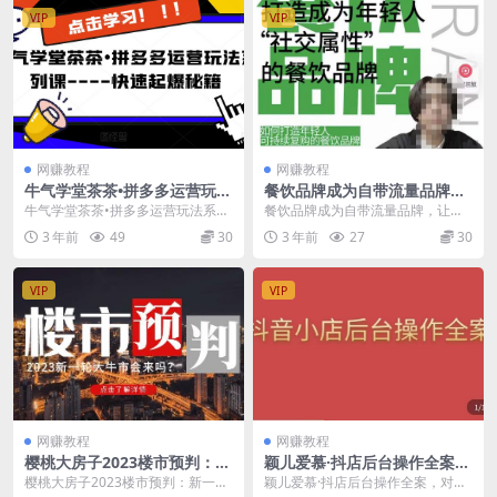
VIP
VIP
网赚教程
网赚教程
牛气学堂茶茶•拼多多运营玩法
餐饮品牌成为自带流量品牌，
系列课—-快速起爆秘籍
让你一年100家的方法，打造
牛气学堂茶茶•拼多多运营玩法系列
餐饮品牌成为自带流量品牌，让你
成为年轻人“社交属性”的餐饮
课—-快速起爆秘籍 课程内容： 1-...
一年100家的方法，打造成为年轻
3 年前
49
30
3 年前
27
30
品牌
人“社交属性”的餐...
VIP
VIP
网赚教程
网赚教程
樱桃大房子2023楼市预判：新
颖儿爱慕·抖店后台操作全案，
一轮大牛市会来吗？【付费文
对抖店各个模块有清楚的认知
樱桃大房子2023楼市预判：新一轮
颖儿爱慕·抖店后台操作全案，对抖