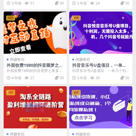
章】
以及正确操作方法
大牛市会来吗？【付费文章】 我的
店各个模块有清楚的认知以及正确
3 年前
51
30
3 年前
24
30
付费文章，一年...
操作方法 课程大纲...
VIP
VIP
网赚教程
网赚教程
外面收费1980的抖音噩梦之夜
抖音音乐号U盘项目，一单几
直播项目，可虚拟人直播，抖
十利润，无需投入太多，一台
外面收费1980的抖音噩梦之夜直播
抖音音乐号U盘项目，一单几十利
音报白，实时互动直播【软件
手机，几个抖音号就能开始
项目，可虚拟人直播，抖音报白，
润，无需投入太多，一台手机，几
4 年前
27
30
3 年前
30
30
+详细教程】
实时互动直播【软...
个抖音号就能开始 抖...
VIP
VIP
网赚教程
网赚教程