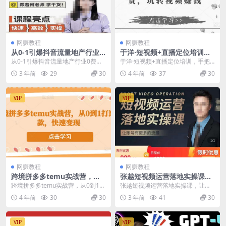
网赚教程
网赚教程
从0-1引爆抖音流量地产行业0
于洋·短视频+直播定位培训，
费获客实操课，跟着地产人何
手把手教你玩转直播卖货，玩
从0-1引爆抖音流量地产行业0费获
于洋·短视频+直播定位培训，手把
老师，快速高效实操学干货
转视频赚钱
客实操课，跟着地产人何老师，快
手教你玩转直播卖货，玩转视频赚
3 年前
29
30
4 年前
37
30
速高效实操学干货...
钱 课程介绍： 课...
VIP
VIP
网赚教程
网赚教程
跨境拼多多temu实战营，从0
张越短视频运营落地实操课，
到1打造爆款，快速变现
让账号有更多的流量（短视频
跨境拼多多temu实战营，从0到1打
张越短视频运营落地实操课，让账
流量+带货出单实操课）
造爆款，快速变现 今年都说国内电
号有更多的流量（短视频流量+带货
4 年前
30
30
3 年前
41
30
商越来越不好...
出单实操课） 短视...
VIP
VIP