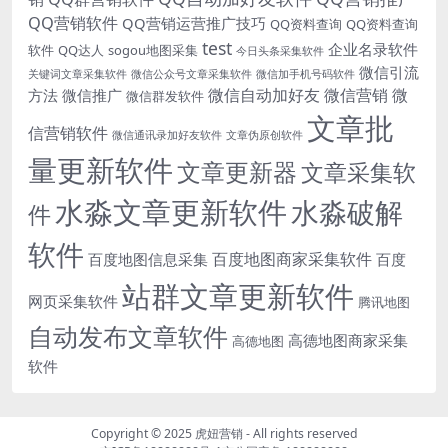
QQ营销软件
QQ营销运营推广技巧
QQ资料查询
QQ资料查询
test
企业名录软件
软件
QQ达人
sogou地图采集
今日头条采集软件
微信引流
关键词文章采集软件
微信公众号文章采集软件
微信加手机号码软件
微信自动加好友
微信营销
微
方法
微信推广
微信群发软件
文章批
信营销软件
微信通讯录加好友软件
文章伪原创软件
量更新软件
文章更新器
文章采集软
水淼文章更新软件
水淼破解
件
软件
百度地图商家采集软件
百度地图信息采集
百度
站群文章更新软件
网页采集软件
腾讯地图
自动发布文章软件
高德地图商家采集
高德地图
软件
Copyright © 2025
虎妞营销
- All rights reserved