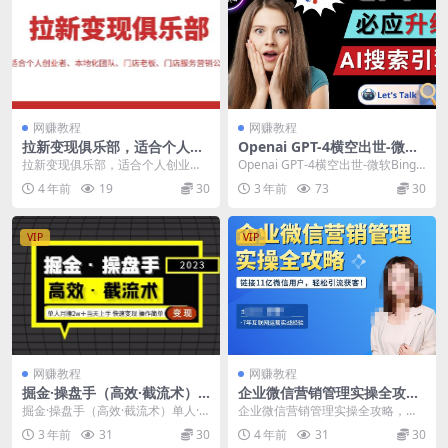
网赚教程
网赚教程
拉新变现俱乐部，适合个人创
Openai GPT-4横空出世-微软
业者、本地化团队、门店老
Bing整合强大的GPT-4语言模
拉新变现俱乐部，适合个人创业
Openai GPT-4横空出世-微软Bing
板、门店服务营销公司
型
者、本地化团队、门店老板、门店
整合强大的GPT-4语言模型 推出...
4 年前
19
30
3 年前
73
30
服务营销公司 课程目录...
VIP
VIP
网赚教程
网赚教程
掘金·操盘手（高效·截流术）
企业微信营销管理实操全攻
单人·月撸2万＋当天上手快速
略，链接11亿微信用户，轻松
掘金·操盘手（高效·截流术）单人·
企业微信营销管理实操全攻略，链
变现操作简单
引流获客！
月撸2万＋当天上手快速变现操作简
接11亿微信用户，轻松引流获客！
3 年前
31
30
4 年前
31
30
单 掘金操盘手...
用微信做私域客户...