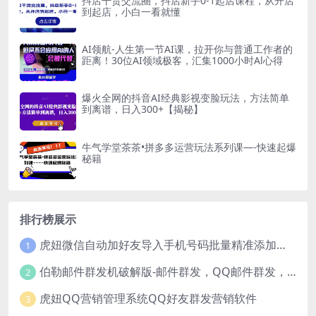
抖店干货交流圈，抖店新手0-1起店课程，从开店
到起店，小白一看就懂
AI领航-人生第一节AI课，拉开你与普通工作者的
距离！30位AI领域极客，汇集1000小时Al心得
爆火全网的抖音AI经典影视变脸玩法，方法简单
到离谱，日入300+【揭秘】
牛气学堂茶茶•拼多多运营玩法系列课—-快速起爆
秘籍
排行榜展示
虎妞微信自动加好友导入手机号码批量精准添加客户售营销软件微商工具
1
伯勒邮件群发机破解版-邮件群发，QQ邮件群发，邮件群发软件，伯乐邮件群发工具，邮件群发器
2
虎妞QQ营销管理系统QQ好友群发营销软件
3