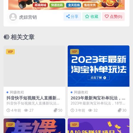
虎妞营销
分享
收藏
点赞(
0
)
相关文章
VIP
VIP
网赚教程
网赚教程
抖音快手短视频无人直播新玩
2023年最新淘宝补单玩法，18
法，生日表白祝福，日赚几十
节课让教你快速起新品，安全
抖音快手短视频无人直播新玩法，
2023年最新淘宝补单玩法，18节课
到几百（教程+视频模板素
不降权
生日表白祝福，日赚几十到几百
让教你快速起新品，安全不降权 课
4 年前
27
50
3 年前
32
30
材）
（教程+视频模板素材）...
程目录： 引...
VIP
VIP