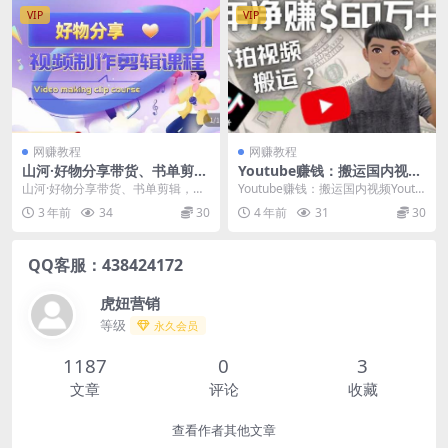
VIP
VIP
网赚教程
网赚教程
山河·好物分享带货、书单剪
Youtube赚钱：搬运国内视频
辑，帮您做好短视频，提高剪
Youtube赚钱$60万+（实操教
山河·好物分享带货、书单剪辑，帮
Youtube赚钱：搬运国内视频Youtu
辑技巧
程）
您做好短视频，提高剪辑技巧 适用
be赚钱$60万+（实操教程） 只需
3 年前
34
30
4 年前
31
30
人群： 1、适用...
要...
QQ客服：438424172
虎妞营销
等级
永久会员
1187
0
3
文章
评论
收藏
查看作者其他文章