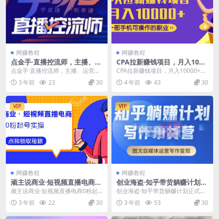
网赚教程
网赚教程
点金手·直播控流师，主播、运
CPA拉新赚钱项目，月入1000
营、老板课、商城课，一套课
0+一部手机可操作的副业！
点金手·直播控流师，主播、运营、
CPA拉新赚钱项目，月入10000+一
让你全看懂
老板课、商城课，一套课让你全看
部手机可操作的副业！ 课程目录
3 年前
23
30
4 年前
43
30
懂 学习大纲 1....
【视频课】...
VIP
VIP
网赚教程
网赚教程
顽主说商业·短视频直播电商0
创业海盗·知乎带货躺赚计划正
粉起号实操，超800分钟超强
式起航2.0，图文自媒体运营写
顽主说商业·短视频直播电商0粉起
创业海盗·知乎带货躺赚计划正式起
实操干活，高效时间、快速落
作变现
号实操，超800分钟超强实操干
航2.0，图文自媒体运营写作变现 课
3 年前
22
30
3 年前
53
30
地拿成果
活，高效时间、快速...
程介绍： 课...