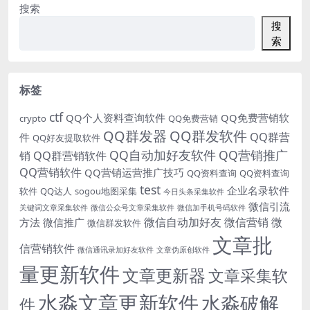
搜索
搜
索
标签
ctf
QQ个人资料查询软件
QQ免费营销软
crypto
QQ免费营销
QQ群发器
QQ群发软件
QQ群营
件
QQ好友提取软件
QQ自动加好友软件
QQ营销推广
销
QQ群营销软件
QQ营销软件
QQ营销运营推广技巧
QQ资料查询
QQ资料查询
test
企业名录软件
软件
QQ达人
sogou地图采集
今日头条采集软件
微信引流
关键词文章采集软件
微信公众号文章采集软件
微信加手机号码软件
微信自动加好友
微信营销
微
方法
微信推广
微信群发软件
文章批
信营销软件
微信通讯录加好友软件
文章伪原创软件
量更新软件
文章更新器
文章采集软
水淼文章更新软件
水淼破解
件