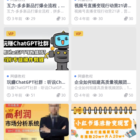
互力-多多新品打爆全流程，拼
视频号直播变现行动营21讲，
多多14天拉搜索自然流量，更
普通人在视频号直播快速变现
互力-多多新品打爆全流程，拼多多
视频号直播变现行动营21讲，普通
落地·快速提升
14天拉搜索自然流量，更落地·快速
人在视频号直播快速变现 课程目录:
3 年前
29
30
4 年前
30
30
提升 课程内容...
第1课：复盘...
VIP
VIP
网赚教程
网赚教程
玩赚ChatGPT社群：听说Cha
企业如何组建高质量视频团
tGPT可以用来搞钱？从0到1
队，12节课​教你从0到1搭建短
玩赚ChatGPT社群：听说ChatGPT
企业如何组建高质量视频团队，12
保姆级教程
视频团队
可以用来搞钱？从0到1保姆级教程
节课​教你从0到1搭建短视频团队 找
3 年前
51
30
4 年前
30
50
朋友...
人才定分工做...
VIP
VIP