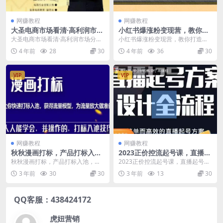
网赚教程
网赚教程
大圣电商市场看清·高利润市场
小红书爆涨粉变现营，教你打
分析系统-10+7找到电商盈利
造爆款笔记，年涨粉20w+月
大圣电商市场看清·高利润市场分析
小红书爆涨粉变现营，教你打造爆
机会
入20w
系统-10+7找到电商盈利机会 课程
款笔记，年涨粉20w+月入20w 课程
4 年前
28
30
4 年前
36
30
大纲： 10...
目录 1.先...
VIP
VIP
网赚教程
网赚教程
秋秋漫画打标，产品打标入
2023正价控流起号课，直播起
池，建立流量模型，为快速放
号方案设计全流程，简单而高
秋秋漫画打标，产品打标入池，建
2023正价控流起号课，直播起号方
大流量做准备
效的直播起号方案
立流量模型，为快速放大流量做准
案设计全流程，简单而高效的直播
3 年前
30
30
3 年前
13
30
备 本课程无冒泡网赚...
起号方案 账号轻...
QQ客服：438424172
虎妞营销