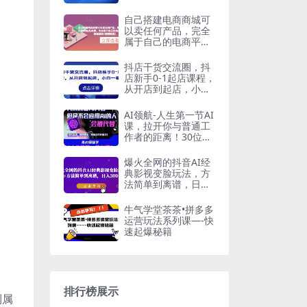
品打造
自己搭建电商商城可
以卖任何产品，完全
属于自己的电商平台
【拼团商城源码+视
频教程】
抖店干货交流圈，抖
店新手0-1起店课程，
从开店到起店，小白
一看就懂
AI领航-人生第一节AI
课，拉开你与普通工
作者的距离！30位AI
领域极客，汇集1000
小时Al心得
爆火全网的抖音AI经
典影视变脸玩法，方
法简单到离谱，日入
300+【揭秘】
牛气学堂茶茶•拼多多
运营玩法系列课—-快
速起爆秘籍
排行榜展示
到属