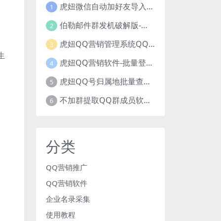
虎妞微信自动加好友导入手机号码批量精准添加客户售营销软件微商工具
1
伯勒邮件群发机破解版-邮件群发，QQ邮件群发，邮件群发软件，伯乐邮件群发工具，邮件群发器
2
虎妞QQ营销管理系统QQ好友群发营销软件
3
生
虎妞QQ营销软件-批量登录QQ挂机-添加好友-自动加群-群发消息-临时会话
4
虎妞QQ号归属地批量查询指定QQ绑定的手机号软件
5
不加群提取QQ群成员软件QQ群成员提取qq号邮箱软件
6
分类
QQ营销推广
QQ营销软件
企业名录采集
使用教程