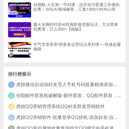
AI领航-人生第一节AI课，拉开你与普通工作者的
距离！30位AI领域极客，汇集1000小时Al心得
爆火全网的抖音AI经典影视变脸玩法，方法简单
到离谱，日入300+【揭秘】
牛气学堂茶茶•拼多多运营玩法系列课—-快速起爆
秘籍
排行榜展示
虎妞微信自动加好友导入手机号码批量精准添加客户售营销软件微商工具
1
伯勒邮件群发机破解版-邮件群发，QQ邮件群发，邮件群发软件，伯乐邮件群发工具，邮件群发器
2
虎妞QQ营销管理系统QQ好友群发营销软件
3
虎妞QQ营销软件-批量登录QQ挂机-添加好友-自动加群-群发消息-临时会话
4
虎妞QQ号归属地批量查询指定QQ绑定的手机号软件
5