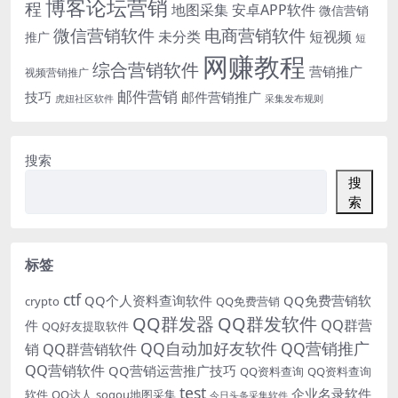
博客论坛营销
程
地图采集
安卓APP软件
微信营销
微信营销软件
电商营销软件
未分类
短视频
推广
短
网赚教程
综合营销软件
营销推广
视频营销推广
邮件营销
技巧
邮件营销推广
虎妞社区软件
采集发布规则
搜索
搜
索
标签
ctf
QQ个人资料查询软件
QQ免费营销软
crypto
QQ免费营销
QQ群发器
QQ群发软件
QQ群营
件
QQ好友提取软件
QQ自动加好友软件
QQ营销推广
销
QQ群营销软件
QQ营销软件
QQ营销运营推广技巧
QQ资料查询
QQ资料查询
test
企业名录软件
软件
QQ达人
sogou地图采集
今日头条采集软件