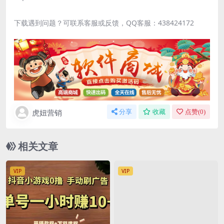
下载遇到问题？可联系客服或反馈，QQ客服：438424172
虎妞营销
分享
收藏
点赞(
0
)
相关文章
VIP
VIP