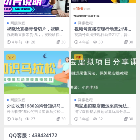
网赚教程
网赚教程
祝晓晗直播带货切片，祝晓晗
视频号直播变现行动营21讲，
授权达人切片说明
普通人在视频号直播快速变现
祝晓晗直播带货切片，祝晓晗授权
视频号直播变现行动营21讲，普通
达人切片说明 课程目录： 祝晓晗剪
人在视频号直播快速变现 课程目录:
4 年前
28
30
4 年前
30
30
辑培训-带货技巧...
第1课：复盘...
VIP
VIP
网赚教程
网赚教程
外面收费1980的抖音知识马拉
淘宝虚拟整店搬运采集玩法分
松直播项目，可虚拟人直播，
享课：整店搬运采集玩法，保
外面收费1980的抖音知识马拉松直
淘宝虚拟整店搬运采集玩法分享
抖音报白，实时互动直播【软
姆级实操教程
播项目，可虚拟人直播，抖音报
课：整店搬运采集玩法，保姆级实
3 年前
27
30
3 年前
32
30
件+教程】
白，实时互动直播【...
操教程 实操一段时间了...
QQ客服：438424172