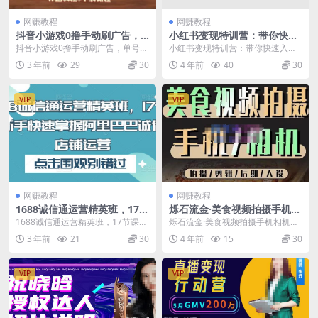
网赚教程
网赚教程
抖音小游戏0撸手动刷广告，
小红书变现特训营：带你快速
单号一小时赚10+（开播教程
入局小红书，从0到1月入过万
抖音小游戏0撸手动刷广告，单号一
小红书变现特训营：带你快速入局
+下载流程）
小时赚10+（开播教程+下载流程）
小红书，从0到1月入过万 课程目
3 年前
29
30
4 年前
40
30
一、项目拆解...
录： 1-【开营典...
VIP
VIP
网赚教程
网赚教程
1688诚信通运营精英班，17节
烁石流金·美食视频拍摄手机相
课让新手快速掌握阿里巴巴诚
机，拍摄剪辑后期人设，价值
1688诚信通运营精英班，17节课让
烁石流金·美食视频拍摄手机相机，
信通店铺运营
1280元
新手快速掌握阿里巴巴诚信通店铺
拍摄剪辑后期人设，价值1280元 课
3 年前
21
30
4 年前
15
30
运营 课程大纲...
程介绍： 课...
VIP
VIP