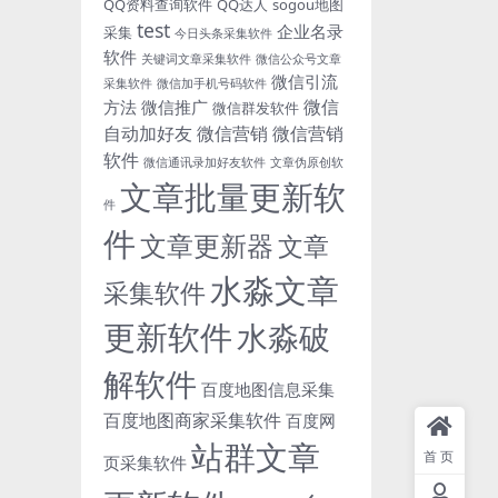
QQ资料查询软件
QQ达人
sogou地图
test
企业名录
采集
今日头条采集软件
软件
关键词文章采集软件
微信公众号文章
微信引流
采集软件
微信加手机号码软件
微信
方法
微信推广
微信群发软件
自动加好友
微信营销
微信营销
软件
微信通讯录加好友软件
文章伪原创软
文章批量更新软
件
件
文章更新器
文章
水淼文章
采集软件
更新软件
水淼破
解软件
百度地图信息采集
百度地图商家采集软件
百度网
站群文章
首页
页采集软件