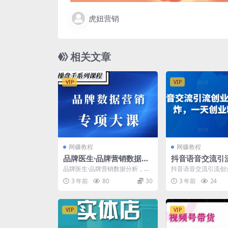
虎妞营销
相关文章
VIP
VIP
网赚教程
网赚教程
品牌医生·品牌营销数据分
抖音语音交流引
析，行业洞察-竞品分析-产
玩法，流量爆炸
品牌医生·品牌营销数据分析，行
抖音语音交流引流创
品开发-爆品打造
业粉100+
业洞察-竞品分析-产品开发-爆品
流量爆炸，一天创业粉
3 年前
80
30
3 年前
24
打造 行业洞察竞品...
抖音引流玩法 设备...
VIP
VIP