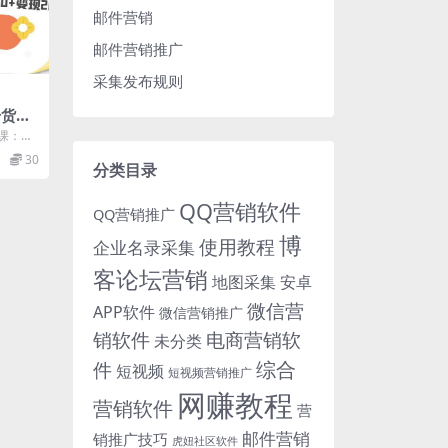
邮件营销
邮件营销推广
采集发布规则
干货大
始变现
课：从
+
00+变
30
分类目录
QQ营销软件
QQ营销推广
博
使用教程
企业名录采集
客论坛营销
地图采集
安卓
微信营
APP软件
微信营销推广
销软件
电商营销软
未分类
综合
件
短视频
短视频营销推广
网赚教程
营销软件
营
邮件营销
销推广技巧
虎妞社区软件