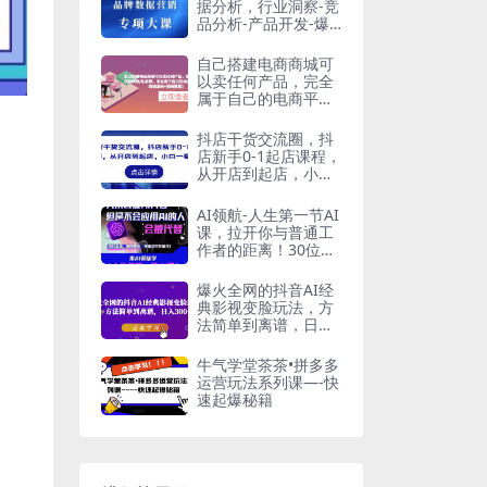
据分析，行业洞察-竞
品分析-产品开发-爆
品打造
自己搭建电商商城可
以卖任何产品，完全
属于自己的电商平台
【拼团商城源码+视
频教程】
抖店干货交流圈，抖
店新手0-1起店课程，
从开店到起店，小白
一看就懂
AI领航-人生第一节AI
课，拉开你与普通工
作者的距离！30位AI
领域极客，汇集1000
小时Al心得
爆火全网的抖音AI经
典影视变脸玩法，方
法简单到离谱，日入
300+【揭秘】
牛气学堂茶茶•拼多多
运营玩法系列课—-快
速起爆秘籍