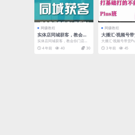
网赚教程
网赚教程
实体店同城获客，教会你
大播汇·视频号带货
门店搞流量新玩法，让你
班，视频号底层
实体店同城获客，教会你门店搞
大播汇·视频号带货Pu
快速实现客流暴增
号自然流鱼塘等
流量新玩法，让你快速实现客流
号底层逻辑，起号自
4 年前
40
30
3 年前
45
暴增 你将得到： 同城流...
玩法 课程目录: ...