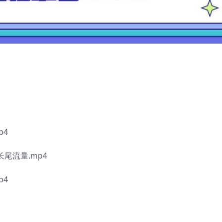
p4
尾流量.mp4
p4