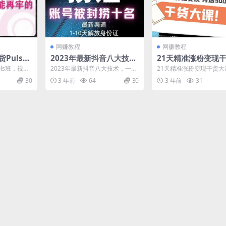
网赚教程
网赚教程
Puls
2023年最新抖音八大技
21天精准涨粉变现
逻辑，起
术，一证多实名，秒注
课：从10位粉丝开
ls班，视频
2023年最新抖音八大技术，一证
21天精准涨粉变现干货大
玩法
销，断抖破投流，永久捞
月增5000+变现20w
然流鱼塘等
多实名，秒注销，断抖破投流，
10位粉丝开始变现月增50
30
3 年前
64
30
3 年前
31
永久捞证，钱包注销，...
现20w+ 适用...
证，钱包注销，跳人脸识
别，蓝V多实