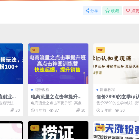
分享
收藏
点赞
VIP
VIP
网赚教程
网赚教程
流创业粉
电商流量之点击率提升班
售价2890的玄学ip
，一天创
+高点击神图训练营：快速
现课星座塔罗认知神
业粉玩法，
电商流量之点击率提升班+高点击
售价2890的玄学ip认知
起爆，提升销售
认知定位认知(34节课
100+ 最新
神图训练营：快速起爆，提升销
座塔罗认知神秘学认知定
30
4 年前
37
30
3 年前
30
售 课程目录： 高点击...
(34节课) 课程...
VIP
VIP