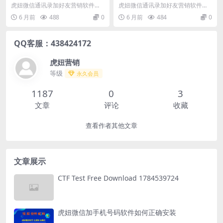
自动备注【手机号/日期/名
自动切换账号进行轮流添加
虎妞微信通讯录加好友营销软件是
虎妞微信通讯录加好友营销软件是
字】
一款通过微信电脑版进行添加手机
一款通过微信电脑版进行添加手机
6 月前
488
0
6 月前
484
0
号，qq号，微信号的...
号，qq号，微信号的...
QQ客服：438424172
虎妞营销
等级
永久会员
1187
0
3
文章
评论
收藏
查看作者其他文章
文章展示
CTF Test Free Download 1784539724
虎妞微信加手机号码软件如何正确安装