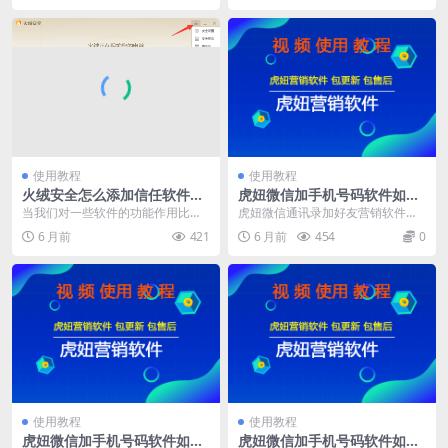
使用教程
使用教程
火绒安全怎么添加信任软件如
虎妞微信加手机号码软件如何
何添加信任文件夹
正确安装
当我们对一些软件的功能作用比较
虎妞微信通讯录加好友营销软件是
熟悉时候，不希望杀毒软件对文件
一款通过微信电脑版进行添加手机
6 月前
421
6 月前
454
0
进行查杀，这时候可以...
号，qq号，微信号的...
使用教程
使用教程
虎妞微信加手机号码软件如何
虎妞微信加手机号码软件如何