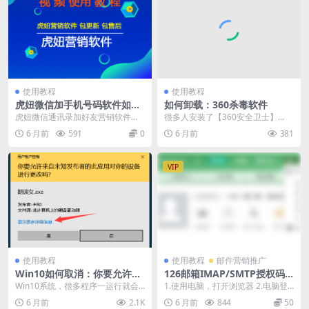
使用教程
使用教程
虎妞微信加手机号码软件如何
如何卸载：360杀毒软件
导入手机号自动加微信好友
虎妞微信通讯录加好友营销软件是
很多人安装了【360安全卫士】
一款通过微信电脑版进行添加手机
后，不知不觉又被安装上了【360
6 月前
591
0
6 月前
381
号，qq号，微信号的...
杀毒】， 其实有一...
VIP
使用教程
使用教程
邮件营销推广
Win10如何取消：你要允许来
126邮箱IMAP/SMTP授权码
自未知发布者的此应用对你的
的开启
Win10系统，很多程序一运行就会
1.使用电脑，打开浏览器 2.电脑登
设备进行更改吗？
提示：你要允许来自未知发布者的
录mail.126.com，进入设置>...
6 月前
2.1K
6 月前
844
50
此应用对你的设备...