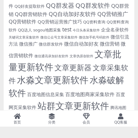
QQ群发器
QQ群发软件
QQ群营
件
QQ好友提取软件
QQ自动加好友软件
QQ营销推广
销
QQ群营销软件
QQ营销软件
QQ营销运营推广技巧
QQ资料查询
QQ资料查询
test
企业名录软件
软件
QQ达人
sogou地图采集
今日头条采集软件
微信引流
关键词文章采集软件
微信公众号文章采集软件
微信加手机号码软件
微信自动加好友
微信营销
微
方法
微信推广
微信群发软件
文章批
信营销软件
微信通讯录加好友软件
文章伪原创软件
量更新软件
文章更新器
文章采集软
水淼文章更新软件
水淼破解
件
软件
百度地图商家采集软件
百度地图信息采集
百度
站群文章更新软件
网页采集软件
腾讯地图
自动发布文章软件
高德地图商家采集
高德地图
首页
分类
会员
QQ客服
软件