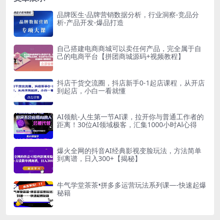
品牌医生·品牌营销数据分析，行业洞察-竞品分
析-产品开发-爆品打造
自己搭建电商商城可以卖任何产品，完全属于自
己的电商平台【拼团商城源码+视频教程】
抖店干货交流圈，抖店新手0-1起店课程，从开店
到起店，小白一看就懂
AI领航-人生第一节AI课，拉开你与普通工作者的
距离！30位AI领域极客，汇集1000小时Al心得
爆火全网的抖音AI经典影视变脸玩法，方法简单
到离谱，日入300+【揭秘】
牛气学堂茶茶•拼多多运营玩法系列课—-快速起爆
秘籍