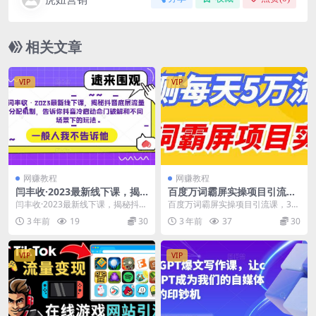
相关文章
VIP
VIP
网赚教程
网赚教程
闫丰收·2023最新线下课，揭
百度万词霸屏实操项目引流
秘抖音底层流量分配机制，告
课，30天霸屏10万关键词
闫丰收·2023最新线下课，揭秘抖音
百度万词霸屏实操项目引流课，30
诉你抖音冷启动命门破解和不
底层流量分配机制，告诉你抖音冷
天霸屏10万关键词 课程内容 1.站外
3 年前
19
30
3 年前
37
30
同场景下的玩法
启动命门破解和...
霸屏技术的...
VIP
VIP