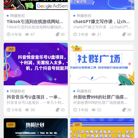
网赚教程
网赚教程
Tiktok引流到在线游戏网站赚
chatGPT爆文写作课，让chat
钱的方法，只需3个步骤，快
GPT成为我们的自媒体写作的
Tiktok引流到在线游戏网站赚钱的
chatGPT爆文写作课，让chatGPT
速开通一个赚钱的游戏类Tikt
印钞机
方法，只需3个步骤，快速开通一个
成为我们的自媒体写作的印钞机 手
4 年前
47
30
3 年前
21
30
ok账号
赚钱的游戏类...
写一篇...
VIP
VIP
网赚教程
网赚教程
抖音音乐号U盘项目，一单几
外面收费998的社群广场搭建
十利润，无需投入太多，一台
教程，引流裂变自动化，助您
抖音音乐号U盘项目，一单几十利
外面收费998的社群广场搭建教
手机，几个抖音号就能开始
轻松打造私域流量【源码+教
润，无需投入太多，一台手机，几
程，引流裂变自动化，助您轻松打
3 年前
30
30
3 年前
52
30
程】
个抖音号就能开始 抖...
造私域流量【源码+教...
VIP
VIP