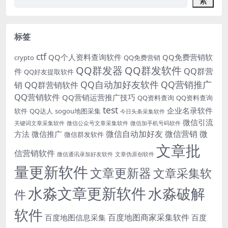
索
标签
ctf
QQ个人资料查询软件
QQ免费营销软
crypto
QQ免费营销
QQ群发器
QQ群发软件
QQ群营
件
QQ好友提取软件
QQ自动加好友软件
QQ营销推广
销
QQ群营销软件
QQ营销软件
QQ营销运营推广技巧
QQ资料查询
QQ资料查询
test
企业名录软件
软件
QQ达人
sogou地图采集
今日头条采集软件
微信引流
关键词文章采集软件
微信公众号文章采集软件
微信加手机号码软件
微信自动加好友
微信营销
微
方法
微信推广
微信群发软件
文章批
信营销软件
微信通讯录加好友软件
文章伪原创软件
量更新软件
文章更新器
文章采集软
水淼文章更新软件
水淼破解
件
软件
百度地图商家采集软件
百度地图信息采集
百度