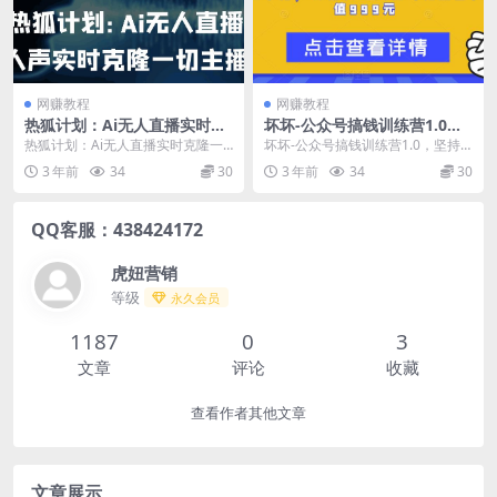
网赚教程
网赚教程
热狐计划：Ai无人直播实时克
坏坏-公众号搞钱训练营1.0，
隆一切主播·无人直播新时代
坚持个1-2个月，会有质的变
热狐计划：Ai无人直播实时克隆一
坏坏-公众号搞钱训练营1.0，坚持
（包含所有使用到的软件）
化（完整版）价值999元
切主播·无人直播新时代（包含所有
个1-2个月，会有质的变化（完整
3 年前
34
30
3 年前
34
30
使用到的软件） ...
版）价值999...
QQ客服：438424172
虎妞营销
等级
永久会员
1187
0
3
文章
评论
收藏
查看作者其他文章
文章展示