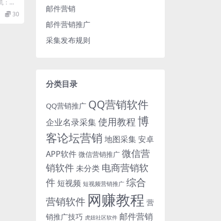
门好卖
机：如
邮件营销
评的课程
30
邮件营销推广
采集发布规则
分类目录
QQ营销软件
QQ营销推广
博
使用教程
企业名录采集
客论坛营销
地图采集
安卓
微信营
APP软件
微信营销推广
销软件
电商营销软
未分类
综合
件
短视频
短视频营销推广
网赚教程
营销软件
营
邮件营销
销推广技巧
虎妞社区软件