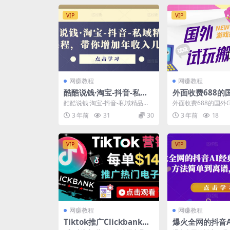
VIP
VIP
网赚教程
网赚教程
酷酷说钱·淘宝-抖音-私域
外面收费688的
精品‬电商课程，带你增加
esRepay游戏
酷酷说钱·淘宝-抖音-私域精品‬电
外面收费688的国外Ga
年收入几十万
目，手动玩游戏
商课程，带你增加年收入几十万
y游戏试玩搬砖项目
3 年前
31
30
3 年前
18
课程介绍： 课程...
戏，一个月收入...
收入八九千【详
程】
VIP
VIP
网赚教程
网赚教程
Tiktok推广Clickbank虚
爆火全网的抖音A