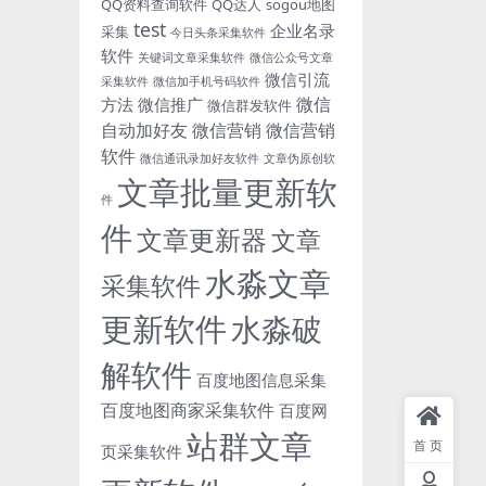
QQ资料查询软件
QQ达人
sogou地图
test
企业名录
采集
今日头条采集软件
软件
关键词文章采集软件
微信公众号文章
微信引流
采集软件
微信加手机号码软件
微信
方法
微信推广
微信群发软件
自动加好友
微信营销
微信营销
软件
微信通讯录加好友软件
文章伪原创软
文章批量更新软
件
件
文章更新器
文章
水淼文章
采集软件
更新软件
水淼破
解软件
百度地图信息采集
百度地图商家采集软件
百度网
站群文章
首页
页采集软件