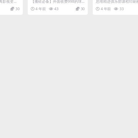
法简单到
8的球鞋搬砖项目，月入轻
机：如何3天生产一
典影视变脸
【搬砖必备】外面收费998的球
思维精进俱乐部课程印刷
+【揭秘】
松5000+的项目案例解析
又好评的课程
谱，日入30
鞋搬砖项目，月入轻松5000+的
何3天生产一门好卖又好
30
4 年前
43
30
4 年前
33
项目案例解析 项目...
学完这堂课，你能收获...