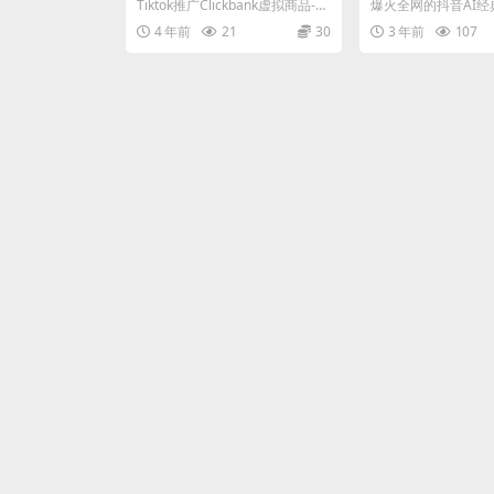
拟商品-热门电子书，每单
视变脸玩法，方
Tiktok推广Clickbank虚拟商品-热
爆火全网的抖音AI经
赚143美元-，流量变现技
离谱，日入300
门电子书，每单赚143美元-，流
玩法，方法简单到离
4 年前
21
30
3 年前
107
量...
0+【揭秘】 作品演...
巧