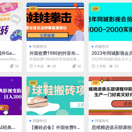
VIP
VIP
网赚教程
网赚教程
国外Gam
外面收费1980的抖音布娃
2023年同城影视会
试玩搬砖项
娃拳击直播项目，抖音报
门推销，日入1000-2
mesRepa
外面收费1980的抖音布娃娃拳击
2023年同城影视会员卡
，一个月
白，实时互动直播【内含
实操教程
，手动玩游
直播项目，抖音报白，实时互动
销，日入1000-2000实操
30
3 年前
38
30
3 年前
33
直播【内含详细教程】...
在什么项目最...
细玩法教
详细教程】
VIP
VIP
网赚教程
网赚教程
I经典影
【搬砖必备】外面收费99
思维精进俱乐部课程