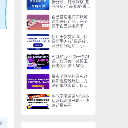
据分析，行业洞察-竞
品分析-产品开发-爆
品打造
自己搭建电商商城可
以卖任何产品，完全
属于自己的电商平台
【拼团商城源码+视
频教程】
抖店干货交流圈，抖
店新手0-1起店课程，
从开店到起店，小白
一看就懂
AI领航-人生第一节AI
课，拉开你与普通工
作者的距离！30位AI
领域极客，汇集1000
小时Al心得
爆火全网的抖音AI经
典影视变脸玩法，方
法简单到离谱，日入
300+【揭秘】
牛气学堂茶茶•拼多多
运营玩法系列课—-快
速起爆秘籍
盗