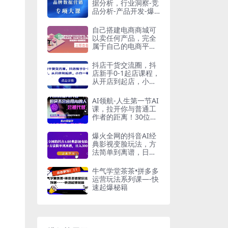
据分析，行业洞察-竞
品分析-产品开发-爆
品打造
自己搭建电商商城可
以卖任何产品，完全
属于自己的电商平台
【拼团商城源码+视
频教程】
抖店干货交流圈，抖
店新手0-1起店课程，
从开店到起店，小白
一看就懂
AI领航-人生第一节AI
课，拉开你与普通工
作者的距离！30位AI
领域极客，汇集1000
小时Al心得
爆火全网的抖音AI经
典影视变脸玩法，方
法简单到离谱，日入
300+【揭秘】
牛气学堂茶茶•拼多多
运营玩法系列课—-快
速起爆秘籍