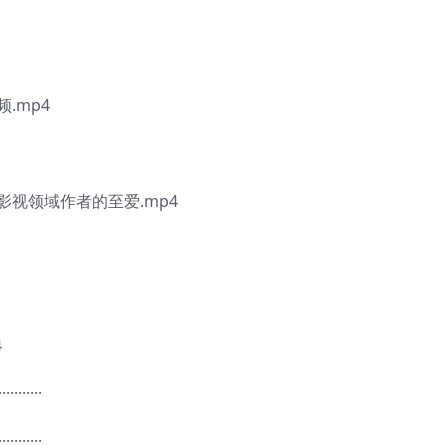
.mp4
影视领域作者的至爱.mp4
4
···········
···········