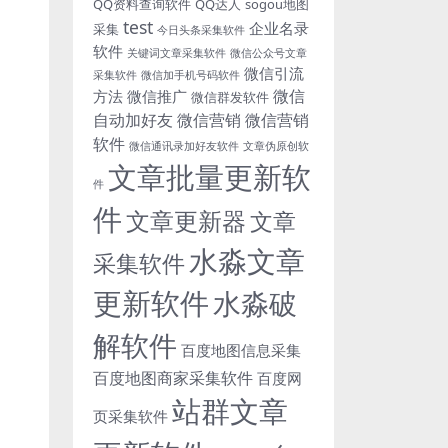
QQ资料查询软件
QQ达人
sogou地图
test
企业名录
采集
今日头条采集软件
软件
关键词文章采集软件
微信公众号文章
微信引流
采集软件
微信加手机号码软件
微信
方法
微信推广
微信群发软件
自动加好友
微信营销
微信营销
软件
微信通讯录加好友软件
文章伪原创软
文章批量更新软
件
件
文章更新器
文章
水淼文章
采集软件
更新软件
水淼破
解软件
百度地图信息采集
百度地图商家采集软件
百度网
站群文章
页采集软件