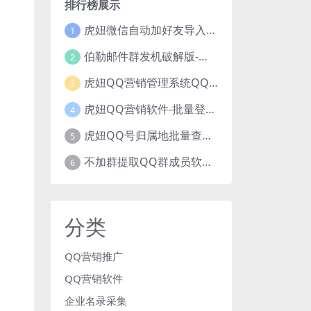
排行榜展示
虎妞微信自动加好友导入手机号码批量精准添加客户售营销软件微商工具
1
伯勒邮件群发机破解版-邮件群发，QQ邮件群发，邮件群发软件，伯乐邮件群发工具，邮件群发器
2
虎妞QQ营销管理系统QQ好友群发营销软件
3
虎妞QQ营销软件-批量登录QQ挂机-添加好友-自动加群-群发消息-临时会话
4
虎妞QQ号归属地批量查询指定QQ绑定的手机号软件
5
不加群提取QQ群成员软件QQ群成员提取qq号邮箱软件
6
分类
QQ营销推广
QQ营销软件
企业名录采集