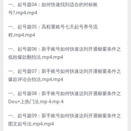
一、起号篇04：如何快速找到适合的对标账
号?.mp4.mp4
一、起号篇05：高权重账号七天起号养号流
程.mp4.mp4
一、起号篇06：新手账号如何快速达到开通橱窗条件之
低粉爆款翻拍法.mp4.mp4
一、起号篇07：新手账号如何快速达到开通橱窗条件之
爆款评论合拍法.mp4.mp4
一、起号篇08：新手账号如何快速达到开通橱窗条件之
Dou+上热门法.mp 4.mp 4
一、起号篇09：新手账号如何快速达到开通橱窗条件之
图文起号法.mp4.mp4