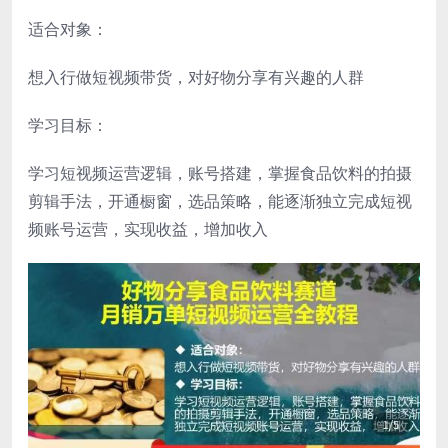
适合对象：
想入行做短视频带货，对好物分享有兴趣的人群
学习目标：
学习短视频运营逻辑，账号搭建，掌握食品饮料的拍摄
剪辑手法，开通橱窗，选品策略，能逐渐独立完成短视
频账号运营，实现收益，增加收入