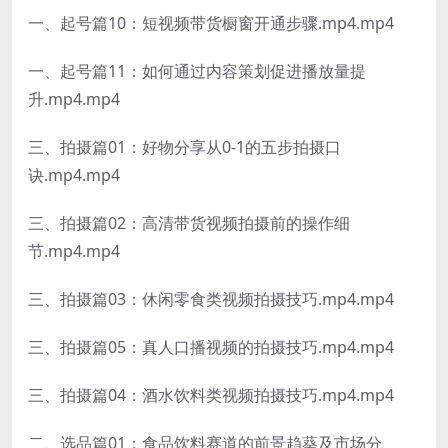
一、起号篇10：短视频带货橱窗开通步骤.mp4.mp4
一、起号篇11：如何通过内容策划促进播放量提
升.mp4.mp4
三、拍摄篇01：好物分享从0-1的五步拍摄口
诀.mp4.mp4
三、拍摄篇02：高清带货视频拍摄前的操作细
节.mp4.mp4
三、拍摄篇03：休闲零食类视频拍摄技巧.mp4.mp4
三、拍摄篇05：真人口播视频的拍摄技巧.mp4.mp4
三、拍摄篇04：酒水饮料类视频拍摄技巧.mp4.mp4
二、选品篇01：食品饮料赛道的前景趋葵及市场分