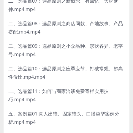
二、选品篇07：选品原则之新概念、有回忆、大牌延
伸.mp4.mp4
二、选品篇08：选品原则之商店同款、产地故事、产品
搭配.mp4.mp4
二、选品篇09：选品原则之小众品种、形状各异、老字
号.mp4.mp4
二、选品篇10：选品原则之应季应节、打破常规、超高
性价比.mp4.mp4
二、选品篇11：如何与商家洽谈免费寄样实用技
巧.mp4.mp4
五、案例篇01:真人出镜、固定镜头、口播类型案例分
析.mp4.mp4