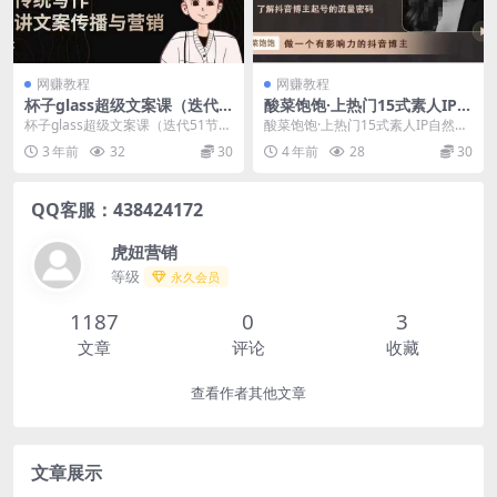
网赚教程
网赚教程
杯子glass超级文案课（迭代5
酸菜饱饱·上热门15式素人IP自
1节）文案进阶，文案爆款，
然流起号，熟练掌握15种自然
杯子glass超级文案课（迭代51节）
酸菜饱饱·上热门15式素人IP自然流
带你从0到一成为文案爆款创
流起号方法，了解抖音博主起
文案进阶，文案爆款，带你从0到一
起号，熟练掌握15种自然流起号方
3 年前
32
30
4 年前
28
30
作者！
号的流量密码
成为文案爆...
法，了解抖音...
QQ客服：438424172
虎妞营销
等级
永久会员
1187
0
3
文章
评论
收藏
查看作者其他文章
文章展示