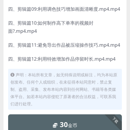
四、剪辑篇09:利用调色技巧增加画面清晰度.mp4.mp4
四、剪辑篇10:如何制作高下单率的视频封
面?.mp4.mp4
四、剪辑篇11:避免导出作品被压缩操作技巧.mp4.mp4
四、剪辑篇12:利用特效增加作品停留时长.mp4.mp4
声明：本站所有文章，如无特殊说明或标注，均为本站原
创发布。任何个人或组织，在未征得本站同意时，禁止复
制、盗用、采集、发布本站内容到任何网站、书籍等各类媒
体平台。如若本站内容侵犯了原著者的合法权益，可联系我
们进行处理。
下载
30
金币