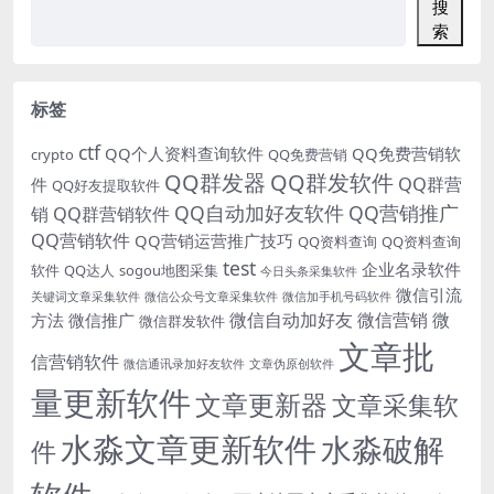
搜
索
标签
ctf
QQ个人资料查询软件
QQ免费营销软
crypto
QQ免费营销
QQ群发器
QQ群发软件
QQ群营
件
QQ好友提取软件
QQ自动加好友软件
QQ营销推广
销
QQ群营销软件
QQ营销软件
QQ营销运营推广技巧
QQ资料查询
QQ资料查询
test
企业名录软件
软件
QQ达人
sogou地图采集
今日头条采集软件
微信引流
关键词文章采集软件
微信公众号文章采集软件
微信加手机号码软件
微信自动加好友
微信营销
微
方法
微信推广
微信群发软件
文章批
信营销软件
微信通讯录加好友软件
文章伪原创软件
量更新软件
文章更新器
文章采集软
水淼文章更新软件
水淼破解
件