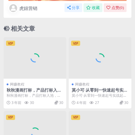
虎妞营销
分享
收藏
点赞(
0
)
相关文章
VIP
VIP
网赚教程
网赚教程
秋秋漫画打标，产品打标入
莫小可·从零到一快速起号实战
池，建立流量模型，为快速放
起号方法，如何打造百人直播
秋秋漫画打标，产品打标入池，建
莫小可·从零到一快速起号实战起号
大流量做准备
间（全套课程+课件）
立流量模型，为快速放大流量做准
方法，如何打造百人直播间（全套
3 年前
30
30
4 年前
27
30
备 本课程无冒泡网赚...
课程+课件） 课程...
VIP
VIP