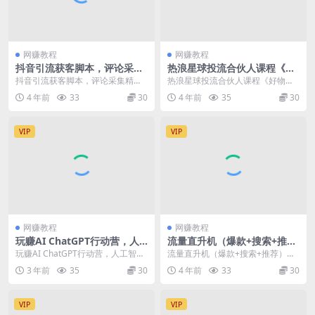
网赚教程
网赚教程
抖音引流获客脚本，评论采集
热浪星球投流合伙人课程《好
精准引流【永久脚本+详细教
物投流密训营》，抖音零食类
抖音引流获客脚本，评论采集精准
热浪星球投流合伙人课程《好物投
程】
混剪运营全系列课程
引流【永久脚本+详细教程】 本软
流密训营》，抖音零食类混剪运营
4 年前
33
30
4 年前
35
30
件是破解版抖音获客...
全系列课程 课程目录...
VIP
VIP
网赚教程
网赚教程
玩赚AI ChatGPT行动营，人
流量直升机（爆款+搜索+推
工智能时代如何用ChatGPT打
荐），打造流量增长螺旋桨，
玩赚AI ChatGPT行动营，人工智能
流量直升机（爆款+搜索+推荐），
造被动收入
助力店铺业绩持续爆发
时代如何用ChatGPT打造被动收入
打造流量增长螺旋桨，助力店铺业
3 年前
35
30
4 年前
33
30
人...
绩持续爆发 三个月...
VIP
VIP