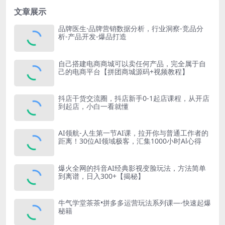
文章展示
品牌医生·品牌营销数据分析，行业洞察-竞品分
析-产品开发-爆品打造
自己搭建电商商城可以卖任何产品，完全属于自
己的电商平台【拼团商城源码+视频教程】
抖店干货交流圈，抖店新手0-1起店课程，从开店
到起店，小白一看就懂
AI领航-人生第一节AI课，拉开你与普通工作者的
距离！30位AI领域极客，汇集1000小时Al心得
爆火全网的抖音AI经典影视变脸玩法，方法简单
到离谱，日入300+【揭秘】
牛气学堂茶茶•拼多多运营玩法系列课—-快速起爆
秘籍