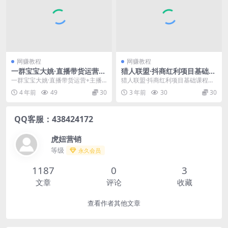
网赚教程
网赚教程
一群宝宝大姚·直播带货运营
猎人联盟·抖商红利项目基础课
+主播系统综合课（新版），
程（前期准备工作，开通店铺
一群宝宝大姚·直播带货运营+主播
猎人联盟·抖商红利项目基础课程
直播带货主播精细化落地成长
流程，店铺基础设置等）
系统综合课（新版），直播带货主
（前期准备工作，开通店铺流程，
4 年前
49
30
3 年前
30
30
课
播精细化落地成长课...
店铺基础设置等） 课...
QQ客服：438424172
虎妞营销
等级
永久会员
1187
0
3
文章
评论
收藏
查看作者其他文章