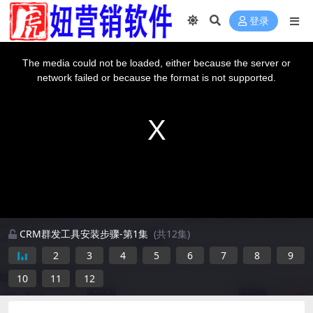
登录
This
is
a
The media could not be loaded, either because the server or
modal
window.
network failed or because the format is not supported.
CRM群发工具安装步骤-第1集
(共12集)
2
3
4
5
6
7
8
9
10
11
12