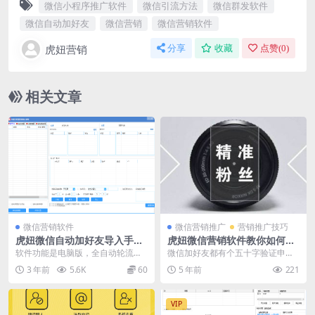
微信小程序推广软件
微信引流方法
微信群发软件
微信自动加好友
微信营销
微信营销软件
虎妞营销
分享
收藏
点赞(
0
)
相关文章
微信营销软件
微信营销推广
营销推广技巧
虎妞微信自动加好友导入手机
虎妞微信营销软件教你如何快
号码批量精准添加客户售营销
速提高微信自动加好友的通过
软件功能是电脑版，全自动轮流切
微信加好友都有个五十字验证申
软件微商工具
率
换多个账号通过手机号码加人的软
请，那里可一定要写呢！如果你不
3 年前
5.6K
60
5 年前
221
件，还可以批量检测手...
写，假若你想搭，你觉得...
VIP