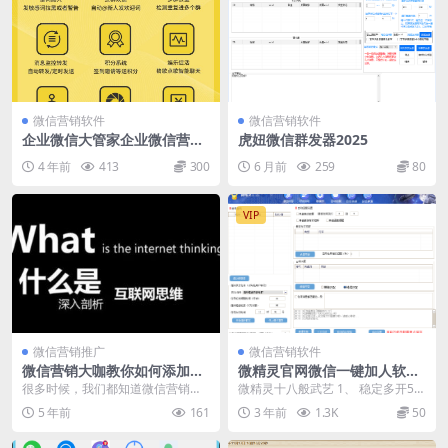
微信营销软件
微信营销软件
企业微信大管家企业微信营销
虎妞微信群发器2025
软件加手机号码群发专用软件
4 年前
413
300
6 月前
259
80
VIP
微信营销推广
微信营销软件
微信营销大咖教你如何添加到
微精灵官网微信一键加人软件
潜在客户
定时群发好友软件
很多时候，我们都知道微信营销的
微精灵十八般武艺 1、 稳定多开50
重点是加粉，特别是精准客户，但
个微信不掉线（正版微精灵全网独
5 年前
161
3 年前
1.3K
50
是苦于没有渠道、微信...
家搭配VX版本...