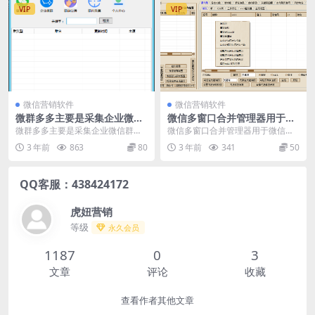
VIP
VIP
微信营销软件
微信营销软件
微群多多主要是采集企业微信
微信多窗口合并管理器用于微
群二维码和普通微信群二维码
信协助办公
微群多多主要是采集企业微信群二
微信多窗口合并管理器用于微信协
的营销工具
维码和普通微信群二维码的营销工
助办公，可大大提高工作效率！合
3 年前
863
80
3 年前
341
50
具
理使用软件可以为您节...
QQ客服：438424172
虎妞营销
等级
永久会员
1187
0
3
文章
评论
收藏
查看作者其他文章