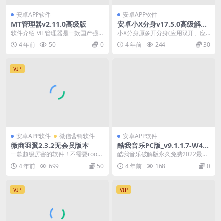
安卓APP软件
安卓APP软件
MT管理器v2.11.0高级版
安卓小X分身v17.5.0高级解锁
VIP版
软件介绍 MT管理器是一款国产强
小X分身原多开分身(应用双开、应
大的文件管理工具和APK逆向修改
用多开、微信双开、微信分身、微
4 年前
50
0
4 年前
244
30
神器。如果你喜欢...
信多开、小号分身、...
VIP
安卓APP软件
微信营销软件
安卓APP软件
微商羽翼2.3.2无会员版本
酷我音乐PC版_v9.1.1.7-W4_
去广告破解豪华VIP绿色版
一款超级厉害的软件！不需要roo
酷我音乐破解版永久免费2022最新
t，不带任何插件。 可以批量清理微
版本是一款非常老牌的手机音乐播
4 年前
699
50
4 年前
168
0
信群聊、未读消...
放器软件，软件已...
VIP
VIP