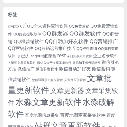
标签
ctf
QQ个人资料查询软件
QQ免费营销软
crypto
QQ免费营销
QQ群发器
QQ群发软件
QQ群营
件
QQ好友提取软件
QQ自动加好友软件
QQ营销推广
销
QQ群营销软件
QQ营销软件
QQ营销运营推广技巧
QQ资料查询
QQ资料查询
test
企业名录软件
软件
QQ达人
sogou地图采集
今日头条采集软件
微信引流
关键词文章采集软件
微信公众号文章采集软件
微信加手机号码软件
微信自动加好友
微信营销
微
方法
微信推广
微信群发软件
文章批
信营销软件
微信通讯录加好友软件
文章伪原创软件
量更新软件
文章更新器
文章采集软
水淼文章更新软件
水淼破解
件
软件
百度地图商家采集软件
百度地图信息采集
百度
站群文章更新软件