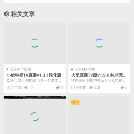
相关文章
安卓APP软件
安卓APP软件
小鲸电视TV直播v1.3.1绿化版
火星直播TV版v1.9.6 纯净无广
告智能电视及机顶盒电视
软件介绍 小鲸电视TV是一款非常优
软件介绍 智能电视及机顶盒电视直
质的电视直播软件，由电视家推
播APP，免费纯净无广告，采用火
4 年前
44
0
4 年前
558
0
出，拥有大量稳定高...
星高清直播API...
VIP