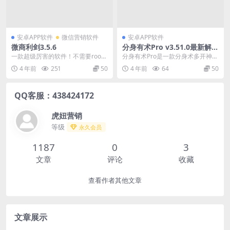
安卓APP软件
微信营销软件
安卓APP软件
微商利剑3.5.6
分身有术Pro v3.51.0最新解锁
VIP版
一款超级厉害的软件！不需要roo
分身有术Pro是一款分身术多开神
t，不带任何插件。 可以批量清理微
器，不需要Root手机也实现多开，
4 年前
251
50
4 年前
64
50
信群聊、未读消...
分身有术可以实...
QQ客服：438424172
虎妞营销
等级
永久会员
1187
0
3
文章
评论
收藏
查看作者其他文章
文章展示