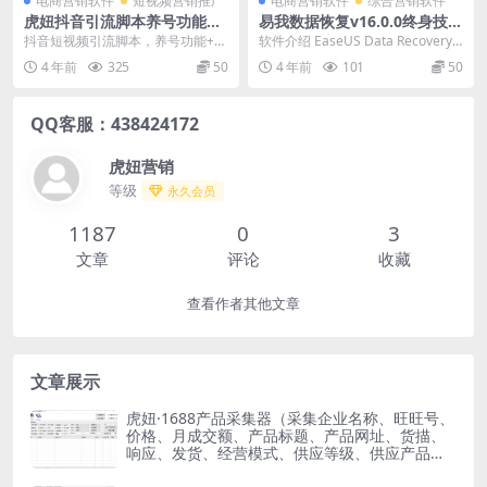
电商营销软件
短视频营销推广
电商营销软件
综合营销软件
虎妞抖音引流脚本养号功能
易我数据恢复v16.0.0终身技术
+粉丝关注+评论区关注等功能
版
抖音短视频引流脚本，养号功能+粉
软件介绍 EaseUS Data Recovery
+直播间在线粉丝列表人员发
丝关注+评论区关注等功能+直播间
Wizard中文版技术版(易...
4 年前
325
50
4 年前
101
50
送私信+直播间直播评论人员
在线粉丝列表人员...
发私
QQ客服：438424172
虎妞营销
等级
永久会员
1187
0
3
文章
评论
收藏
查看作者其他文章
文章展示
虎妞·1688产品采集器（采集企业名称、旺旺号、
价格、月成交额、产品标题、产品网址、货描、
响应、发货、经营模式、供应等级、供应产品、
满意度）