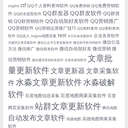
ctf
QQ个人资料查询软件
QQ免费营销软
crypto
QQ免费营销
QQ群发器
QQ群发软件
QQ群营
件
QQ好友提取软件
QQ自动加好友软件
QQ营销推广
销
QQ群营销软件
QQ营销软件
QQ营销运营推广技巧
QQ资料查询
QQ资料查询
test
企业名录软件
软件
QQ达人
sogou地图采集
今日头条采集软件
微信引流
关键词文章采集软件
微信公众号文章采集软件
微信加手机号码软件
微信自动加好友
微信营销
微
方法
微信推广
微信群发软件
文章批
信营销软件
微信通讯录加好友软件
文章伪原创软件
量更新软件
文章更新器
文章采集软
水淼文章更新软件
水淼破解
件
软件
百度地图商家采集软件
百度地图信息采集
百度
站群文章更新软件
网页采集软件
腾讯地图
自动发布文章软件
高德地图商家采集
高德地图
软件