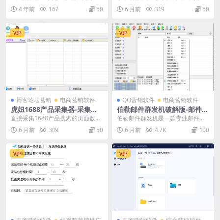
电商店铺辅助工具，软件支持淘宝
下载图片列表、转存文章图片、修
4 年前
167
50
6 月前
319
50
天猫搜索页面和整店抓...
改图片 一款网络图片...
VIP
VIP
博客论坛营销
电商营销软件
QQ营销软件
电商营销软件
虎妞1688产品采集器-采集企
伯勒邮件群发机破解版-邮件群
业名称、旺旺号、价格、月成
发，QQ邮件群发，邮件群发
直接采集1688产品搜索的页面数
伯勒邮件群发机是一款专业邮件群
交额、产品标题、产品网址、
软件，伯乐邮件群发工具，邮
据，包括企业名称、旺旺号、价
发软件，功能强大.高效.可定制化程
6 月前
309
50
6 月前
4.7K
100
货描、响应、发货、经营模
件群发器
格、月成交额、产品标...
度高，适合大批量...
式、供应等级、供应产品、满
意度
VIP
VIP