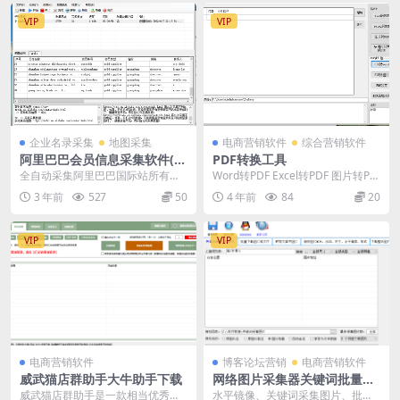
VIP
VIP
企业名录采集
地图采集
电商营销软件
综合营销软件
阿里巴巴会员信息采集软件(国
PDF转换工具
际站)
全自动采集阿里巴巴国际站所有会
Word转PDF Excel转PDF 图片转PD
员资料；采集内容可按省份、关键
F 多图片合并成PDF PDF转...
3 年前
527
50
4 年前
84
20
词、行业分类自动采集...
VIP
VIP
电商营销软件
博客论坛营销
电商营销软件
威武猫店群助手大牛助手下载
网络图片采集器关键词批量采
集下载网络图片采集软件
威武猫店群助手是一款相当优秀的
水平镜像、关键词采集图片、批量