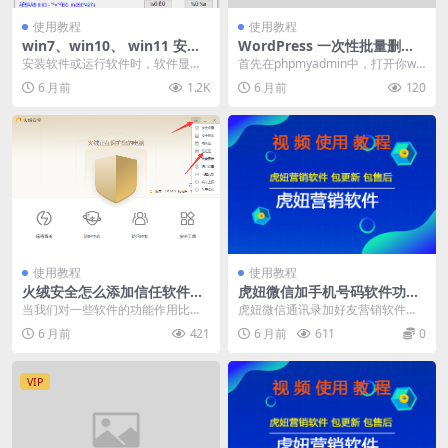
使用教程
使用教程
win7、win10、 win11 安装
WordPress 一次性批量删除
软件乱码 一键修复小工具
所有文章
安装软件或运行软件时，软件显示
首先在phpmyadmin中，打开你wo
的都是乱码，怎么办？ ...
rdpress的数据库，点击SQL选
6 月前
1.2K
6 月前
120
项，...
使用教程
使用教程
火绒安全怎么添加信任软件如
虎妞微信加手机号码软件功能
何添加信任文件夹
详细介绍
当我们对一些软件的功能作用比较
虎妞微信通讯录加好友营销软件是
熟悉时候，不希望杀毒软件对文件
一款通过微信电脑版进行添加手机
6 月前
421
6 月前
611
0
进行查杀，这时候可以...
号，qq号，微信号的...
VIP