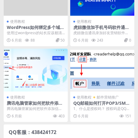
使用教程
使用教程
WordPress如何绑定多个域名
虎妞微信加手机号码软件通过
教程
好友后自动回复消息
使用过wordpress的站长应该都清
虎妞微信通讯录加好友营销软件是
楚，wordpress在安装的时候会默
一款通过微信电脑版进行添加手机
6 月前
88
50
6 月前
243
0
认绑...
号，qq号，微信号的...
使用教程
使用教程
邮件营销推广
腾讯电脑管家如何把软件添加
QQ邮箱如何打开POP3/SMT
信任文件夹或者添加信任
P/IMAP功能
腾讯电脑管家如何把软件添加信任
1、什么是授权码？ 授权码是QQ邮
文件夹或者添加信任防止误认为被
箱推出的，用于登录第三方客户端
6 月前
403
6 月前
151
病毒吴删除！！ 如何...
的专用密码。 适...
QQ客服：438424172