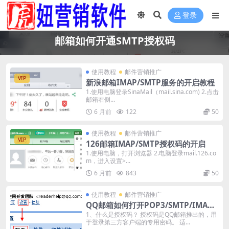
登录
邮箱如何开通SMTP授权码
使用教程
邮件营销推广
VIP
新浪邮箱IMAP/SMTP服务的开启教程
1.使用电脑登录SinaMail（mail.sina.com) 2.点击
邮箱右侧...
6 月前
122
50
使用教程
邮件营销推广
VIP
126邮箱IMAP/SMTP授权码的开启
1.使用电脑，打开浏览器 2.电脑登录mail.126.co
m，进入设置>...
6 月前
843
50
使用教程
邮件营销推广
QQ邮箱如何打开POP3/SMTP/IMAP
功能
1、什么是授权码？ 授权码是QQ邮箱推出的，用
于登录第三方客户端的专用密码。 适...