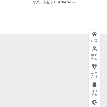
联系，客服QQ：438424172
首页
用户
中心
会员
介绍
QQ
客服