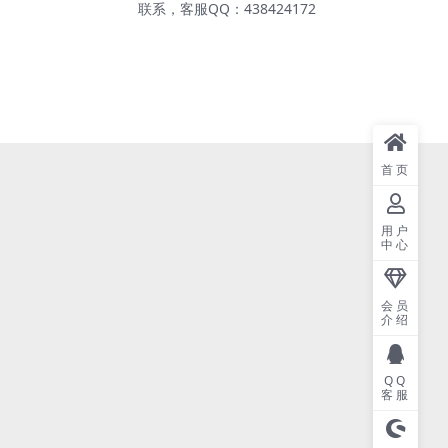
联系，客服QQ：438424172
首页
用户
中心
会员
介绍
QQ
客服