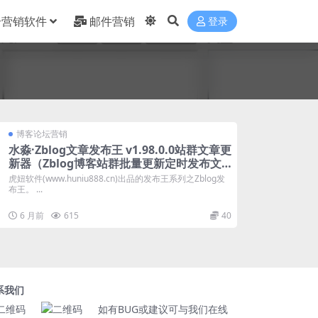
合营销软件
邮件营销
登录
博客论坛营销
水淼·Zblog文章发布王 v1.98.0.0站群文章更
新器（Zblog博客站群批量更新定时发布文
章软件）
虎妞软件(www.huniu888.cn)出品的发布王系列之Zblog发
布王。 ...
6 月前
615
40
系我们
如有BUG或建议可与我们在线