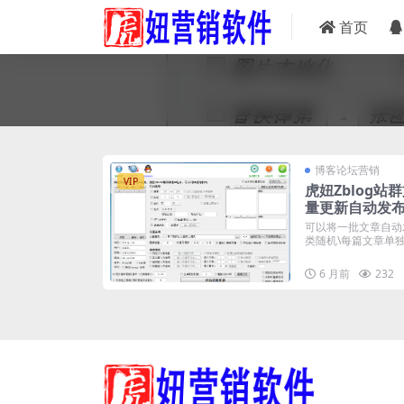
首页
博客论坛营销
VIP
虎妞Zblog站
量更新自动发
可以将一批文章自动发
类随机\每篇文章单独指
6 月前
232