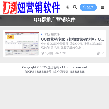
登录
QQ群推广营销软件
QQ营销软件
VIP
QQ群营销专家（扣扣群营销软件）QQ
群推广营销软件
全自动QQ群全能软件:采集QQ群/批量加群/加群
成员/发群消息/群发群成员/发讨...
6 月前
1.2K
50
Copyright © 2025
虎妞营销
- All rights reserved
京ICP备18888888号-1
京公网安备 188888888