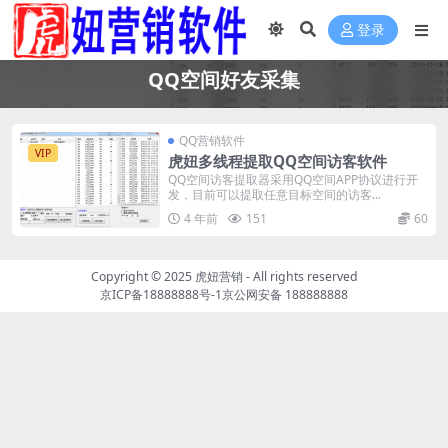
登录
QQ空间好友采集
QQ营销软件
VIP
虎妞多线程提取QQ空间访客软件
QQ空间访客提取器采用QQ空间APP协议进行开
发，目前可以提取任意目标空间的访客...
4 年前
151
60
Copyright © 2025
虎妞营销
- All rights reserved
京ICP备18888888号-1
京公网安备 188888888