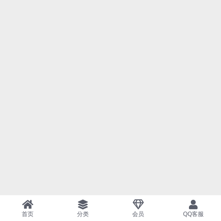
首页
分类
会员
QQ客服