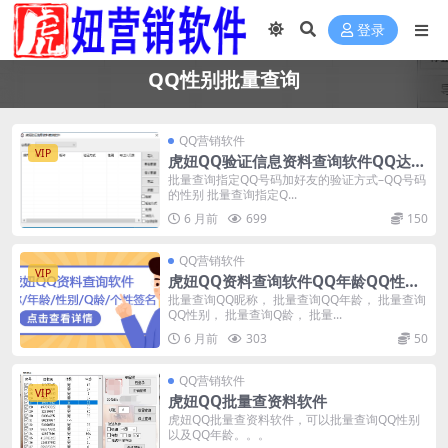
登录
QQ性别批量查询
QQ营销软件
VIP
虎妞QQ验证信息资料查询软件QQ达人
天数性别验证方式
批量查询指定QQ号码加好友的验证方式–QQ号码
的性别 批量查询指定Q...
6 月前
699
150
QQ营销软件
VIP
虎妞QQ资料查询软件QQ年龄QQ性别
Q龄地区个性签名
批量查询QQ昵称， 批量查询QQ年龄， 批量查询
QQ性别， 批量查询Q龄， 批量...
6 月前
303
50
QQ营销软件
VIP
虎妞QQ批量查资料软件
虎妞QQ批量查资料软件，可以批量查询QQ性别
以及QQ年龄。。。