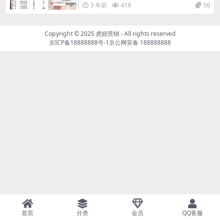
3 年前
419
50
Copyright © 2025
虎妞营销
- All rights reserved
京ICP备18888888号-1
京公网安备 188888888
首页
分类
会员
QQ客服