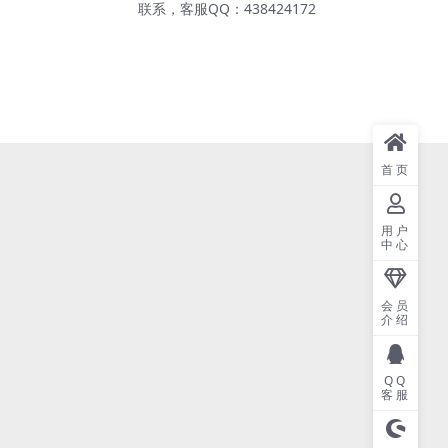
联系，客服QQ：438424172
首页
用户
中心
会员
介绍
QQ
客服