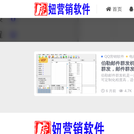
首页
QQ营销软件
电
VIP
伯勒邮件群发机
群发，邮件群
邮件群发器
伯勒邮件群发机是一
可定制化程度高，适合
6 月前
4.7K