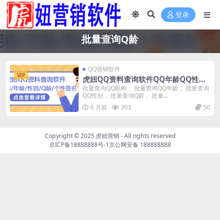
登录
批量查询Q龄
QQ营销软件
VIP
虎妞QQ资料查询软件QQ年龄QQ性别
Q龄地区个性签名
批量查询QQ昵称， 批量查询QQ年龄， 批量查询
QQ性别， 批量查询Q龄， 批量...
6 月前
303
50
Copyright © 2025
虎妞营销
- All rights reserved
京ICP备18888888号-1
京公网安备 188888888