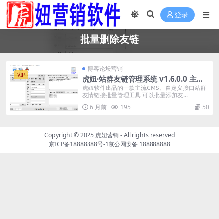
登录
批量删除友链
博客论坛营销
VIP
虎妞·站群友链管理系统 v1.6.0.0 主流C
MS和自定义接口的批量友链管理工具
虎妞软件出品的一款主流CMS、自定义接口站群
友情链接批量管理工具 可以批量添加友...
6 月前
195
50
Copyright © 2025
虎妞营销
- All rights reserved
京ICP备18888888号-1
京公网安备 188888888