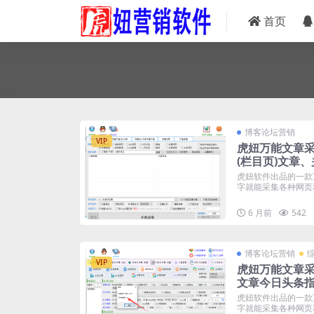
首页
博客论坛营销
VIP
虎妞万能文章采集器
(栏目页)文章
头条等软件
虎妞软件出品的一款
字就能采集各种网页和
6 月前
542
博客论坛营销
VIP
虎妞万能文章
文章今日头条
虎妞软件出品的一款
字就能采集各种网页和