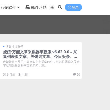
合营销软件
邮件营销
登录
博客论坛营销
虎妞·万能文章采集器革新版 v6.62.0.0 – 采
集列表页文章、关键词文章、今日头条、微
信、最好用的采集软件采集程序采集工具
虎妞软件出品的一款万能文章采集软件，可以只需输入关键
字就能采集各种网页和新闻，还...
6 月前
1.1K
50